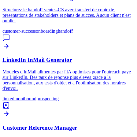
Structurez le handoff ventes-CS avec transfert de contexte,
presentations de stakeholders et plans de succes. Aucun client n'est
oublie.
customer-success
onboarding
handoff
LinkedIn InMail Generator
Modeles d'InMail alimentes par l'IA optimises pour l'outreach paye
sur LinkedIn. Des taux de reponse plus eleves grace a la
personnalisation, aux tests d'objet et a l'optimisation des horaires
d'envoi.
linkedin
outbound
prospecting
Customer Reference Manager