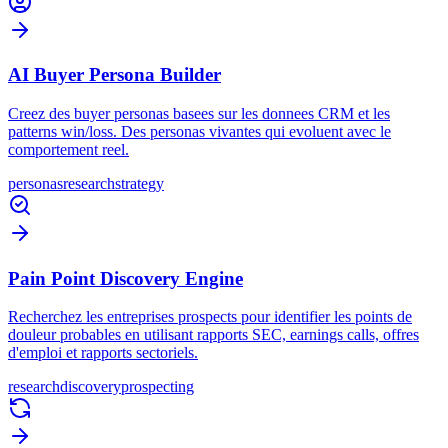
AI Buyer Persona Builder
Creez des buyer personas basees sur les donnees CRM et les
patterns win/loss. Des personas vivantes qui evoluent avec le
comportement reel.
personas
research
strategy
Pain Point Discovery Engine
Recherchez les entreprises prospects pour identifier les points de
douleur probables en utilisant rapports SEC, earnings calls, offres
d'emploi et rapports sectoriels.
research
discovery
prospecting