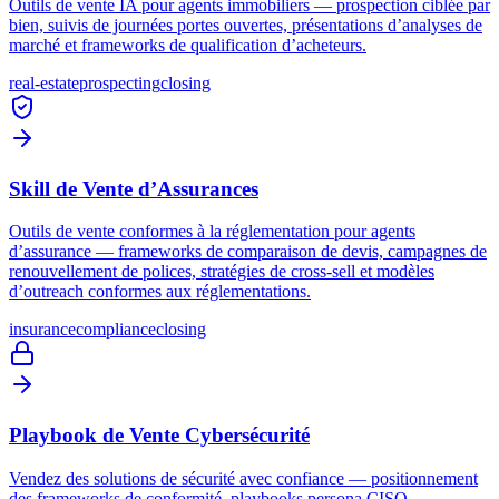
Outils de vente IA pour agents immobiliers — prospection ciblée par
bien, suivis de journées portes ouvertes, présentations d’analyses de
marché et frameworks de qualification d’acheteurs.
real-estate
prospecting
closing
Skill de Vente d’Assurances
Outils de vente conformes à la réglementation pour agents
d’assurance — frameworks de comparaison de devis, campagnes de
renouvellement de polices, stratégies de cross-sell et modèles
d’outreach conformes aux réglementations.
insurance
compliance
closing
Playbook de Vente Cybersécurité
Vendez des solutions de sécurité avec confiance — positionnement
des frameworks de conformité, playbooks persona CISO,