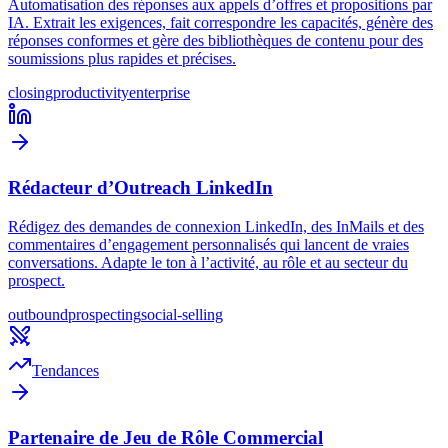
Automatisation des réponses aux appels d’offres et propositions par
IA. Extrait les exigences, fait correspondre les capacités, génère des
réponses conformes et gère des bibliothèques de contenu pour des
soumissions plus rapides et précises.
closing
productivity
enterprise
Rédacteur d’Outreach LinkedIn
Rédigez des demandes de connexion LinkedIn, des InMails et des
commentaires d’engagement personnalisés qui lancent de vraies
conversations. Adapte le ton à l’activité, au rôle et au secteur du
prospect.
outbound
prospecting
social-selling
Tendances
Partenaire de Jeu de Rôle Commercial