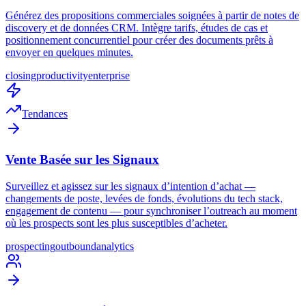
Générez des propositions commerciales soignées à partir de notes de
discovery et de données CRM. Intègre tarifs, études de cas et
positionnement concurrentiel pour créer des documents prêts à
envoyer en quelques minutes.
closing
productivity
enterprise
Tendances
Vente Basée sur les Signaux
Surveillez et agissez sur les signaux d’intention d’achat —
changements de poste, levées de fonds, évolutions du tech stack,
engagement de contenu — pour synchroniser l’outreach au moment
où les prospects sont les plus susceptibles d’acheter.
prospecting
outbound
analytics