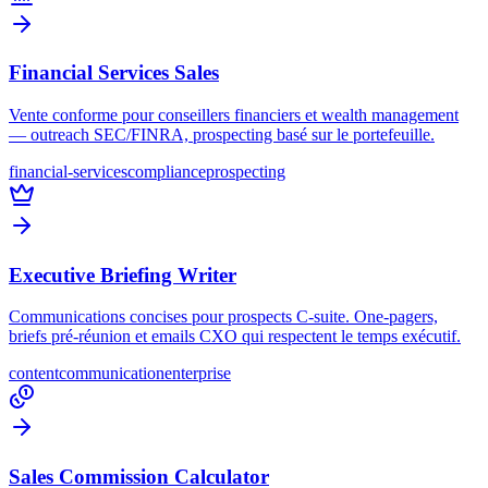
Financial Services Sales
Vente conforme pour conseillers financiers et wealth management
— outreach SEC/FINRA, prospecting basé sur le portefeuille.
financial-services
compliance
prospecting
Executive Briefing Writer
Communications concises pour prospects C-suite. One-pagers,
briefs pré-réunion et emails CXO qui respectent le temps exécutif.
content
communication
enterprise
Sales Commission Calculator