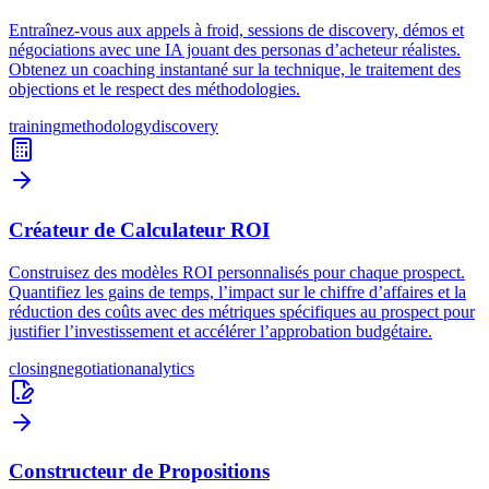
Entraînez-vous aux appels à froid, sessions de discovery, démos et
négociations avec une IA jouant des personas d’acheteur réalistes.
Obtenez un coaching instantané sur la technique, le traitement des
objections et le respect des méthodologies.
training
methodology
discovery
Créateur de Calculateur ROI
Construisez des modèles ROI personnalisés pour chaque prospect.
Quantifiez les gains de temps, l’impact sur le chiffre d’affaires et la
réduction des coûts avec des métriques spécifiques au prospect pour
justifier l’investissement et accélérer l’approbation budgétaire.
closing
negotiation
analytics
Constructeur de Propositions