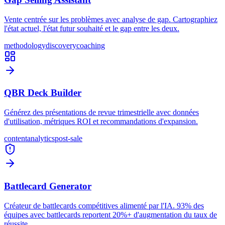
Vente centrée sur les problèmes avec analyse de gap. Cartographiez
l'état actuel, l'état futur souhaité et le gap entre les deux.
methodology
discovery
coaching
QBR Deck Builder
Générez des présentations de revue trimestrielle avec données
d'utilisation, métriques ROI et recommandations d'expansion.
content
analytics
post-sale
Battlecard Generator
Créateur de battlecards compétitives alimenté par l'IA. 93% des
équipes avec battlecards reportent 20%+ d'augmentation du taux de
réussite.