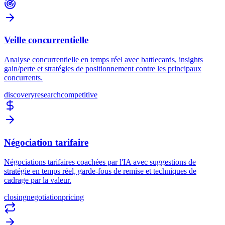
Veille concurrentielle
Analyse concurrentielle en temps réel avec battlecards, insights
gain/perte et stratégies de positionnement contre les principaux
concurrents.
discovery
research
competitive
Négociation tarifaire
Négociations tarifaires coachées par l'IA avec suggestions de
stratégie en temps réel, garde-fous de remise et techniques de
cadrage par la valeur.
closing
negotiation
pricing