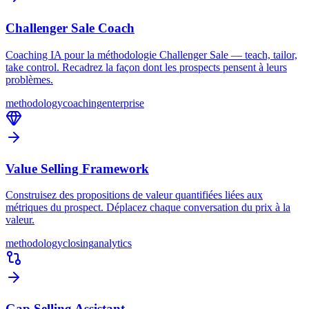
Challenger Sale Coach
Coaching IA pour la méthodologie Challenger Sale — teach, tailor,
take control. Recadrez la façon dont les prospects pensent à leurs
problèmes.
methodology
coaching
enterprise
Value Selling Framework
Construisez des propositions de valeur quantifiées liées aux
métriques du prospect. Déplacez chaque conversation du prix à la
valeur.
methodology
closing
analytics
Gap Selling Assistant