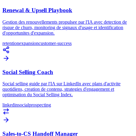
Renewal & Upsell Playbook
Gestion des renouvellements propulsee par l'IA avec detection de
risque de churn, monitoring de signaux d'usage et identification
d'opportunites d'expansion.
retention
expansion
customer-success
Social Selling Coach
Social selling guide par l'IA sur LinkedIn avec plans d'activite
quotidiens, creation de contenu, strategies d'engagement et
optimisation du Social Selling Index.
linkedin
social
prospecting
Sales-to-CS Handoff Manager