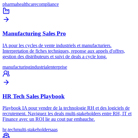
pharma
healthcare
compliance
Manufacturing Sales Pro
IA pour les cycles de vente industriels et manufacturiers.
Interpretation de fiches techniques, reponse aux appels d'offres,
gestion des distributeurs et suivi de deals a cycle long.
manufacturing
industrial
enterprise
HR Tech Sales Playbook
Playbook IA pour vendre de la technologie RH et des logiciels de
recrutement. Naviguez les deals multi-stakeholders entre RH, IT et
Finance avec un ROI lie au cout par embauche.
hr-tech
multi-stakeholder
saas