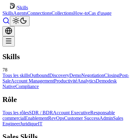
/
Skills
Skills
Agents
Connections
Collections
How-to
Cas d'usage
Skills
78
Tous les skills
Outbound
Discovery
Demo
Negotiation
Closing
Post-
Sale
Account Management
Productivité
Analytics
Demodesk
Native
Compliance
Rôle
Tous les rôles
SDR / BDR
Account Executive
Responsable
commercial
Enablement
RevOps
Customer Success
Admin
Sales
Engineer
Juridique
IT
Sales Skills