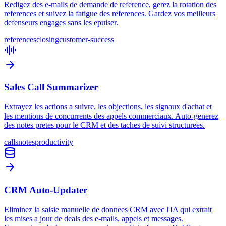
Redigez des e-mails de demande de reference, gerez la rotation des
references et suivez la fatigue des references. Gardez vos meilleurs
defenseurs engages sans les epuiser.
references
closing
customer-success
Sales Call Summarizer
Extrayez les actions a suivre, les objections, les signaux d'achat et
les mentions de concurrents des appels commerciaux. Auto-generez
des notes pretes pour le CRM et des taches de suivi structurees.
calls
notes
productivity
CRM Auto-Updater
Eliminez la saisie manuelle de donnees CRM avec l'IA qui extrait
les mises a jour de deals des e-mails, appels et messages.