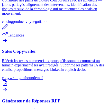
Construire des plans de clôture collaboratifs avec les acheteurs —
jalons partagés, alignement des intervenants, identification des
risques et suivi de la chronologie qui maintiennent les deals en
mouvement.
closing
productivity
negotiation
Tendances
Sales Copywriter
Réécrit les textes commerciaux pour qu'ils sonnent comme si un
humain expérimenté les avait rédigés. Supprime les patterns IA des
emails, propositions, messages LinkedIn et pitch decks.
copywriting
outbound
email
Générateur de Réponses RFP