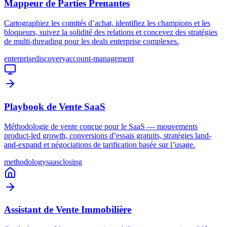
Mappeur de Parties Prenantes
Cartographiez les comités d’achat, identifiez les champions et les
bloqueurs, suivez la solidité des relations et concevez des stratégies
de multi-threading pour les deals enterprise complexes.
enterprise
discovery
account-management
Playbook de Vente SaaS
Méthodologie de vente conçue pour le SaaS — mouvements
product-led growth, conversions d’essais gratuits, stratégies land-
and-expand et négociations de tarification basée sur l’usage.
methodology
saas
closing
Assistant de Vente Immobilière