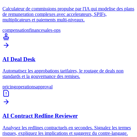
Calculateur de commissions propulse par l'IA qui modelise des plans
de remuneration complexes avec accelerateurs, SPIFs,
multiplicateurs et paiements multi-niveaux.
compensation
finance
sales-ops
AI Deal Desk
Automatisez les approbations tarifaires, le routage de deals non
standards et la gouvernance des remises.
pricing
operations
approval
AI Contract Redline Reviewer
Analysez les redlines contractuels en secondes. Signalez les termes
risques, expliquez les implications et suggerez du contre-langage.