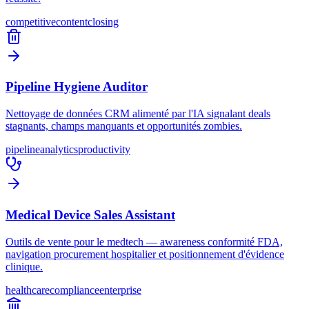
competitive
content
closing
Pipeline Hygiene Auditor
Nettoyage de données CRM alimenté par l'IA signalant deals
stagnants, champs manquants et opportunités zombies.
pipeline
analytics
productivity
Medical Device Sales Assistant
Outils de vente pour le medtech — awareness conformité FDA,
navigation procurement hospitalier et positionnement d'évidence
clinique.
healthcare
compliance
enterprise