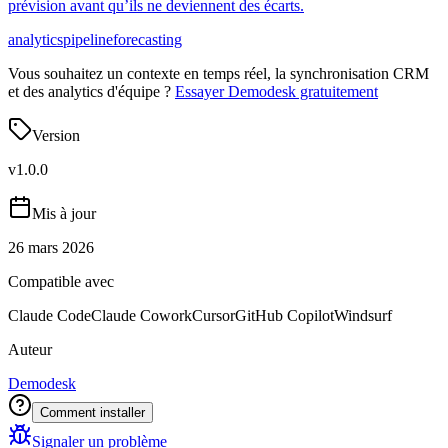
prévision avant qu’ils ne deviennent des écarts.
analytics
pipeline
forecasting
Vous souhaitez un contexte en temps réel, la synchronisation CRM
et des analytics d'équipe ?
Essayer Demodesk gratuitement
Version
v
1.0.0
Mis à jour
26 mars 2026
Compatible avec
Claude Code
Claude Cowork
Cursor
GitHub Copilot
Windsurf
Auteur
Demodesk
Comment installer
Signaler un problème