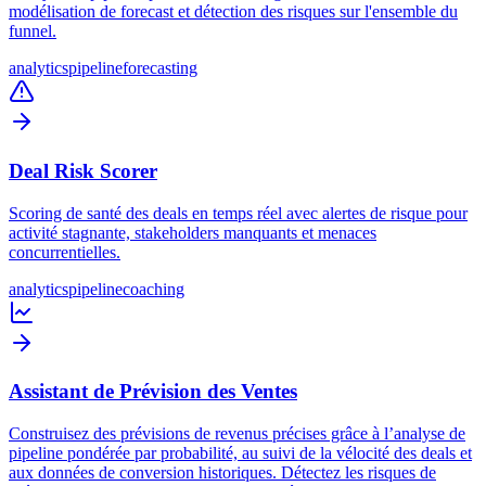
modélisation de forecast et détection des risques sur l'ensemble du
funnel.
analytics
pipeline
forecasting
Deal Risk Scorer
Scoring de santé des deals en temps réel avec alertes de risque pour
activité stagnante, stakeholders manquants et menaces
concurrentielles.
analytics
pipeline
coaching
Assistant de Prévision des Ventes
Construisez des prévisions de revenus précises grâce à l’analyse de
pipeline pondérée par probabilité, au suivi de la vélocité des deals et
aux données de conversion historiques. Détectez les risques de