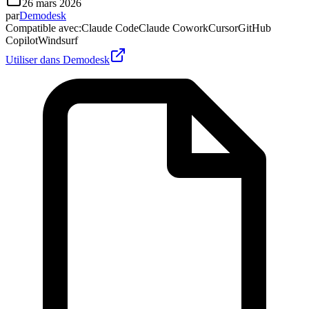
26 mars 2026
par
Demodesk
Compatible avec
:
Claude Code
Claude Cowork
Cursor
GitHub
Copilot
Windsurf
Utiliser dans Demodesk