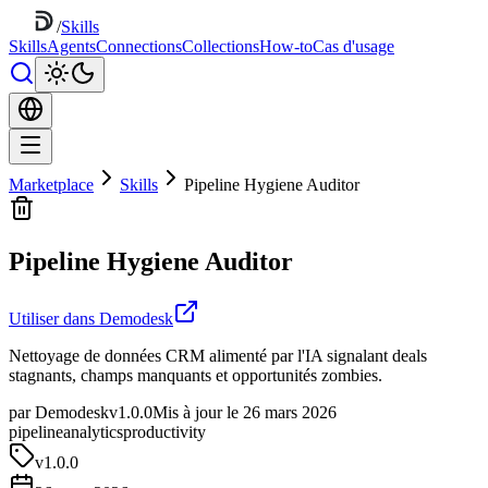
/
Skills
Skills
Agents
Connections
Collections
How-to
Cas d'usage
Marketplace
Skills
Pipeline Hygiene Auditor
Pipeline Hygiene Auditor
Utiliser dans Demodesk
Nettoyage de données CRM alimenté par l'IA signalant deals
stagnants, champs manquants et opportunités zombies.
par Demodesk
v1.0.0
Mis à jour le 26 mars 2026
pipeline
analytics
productivity
v
1.0.0