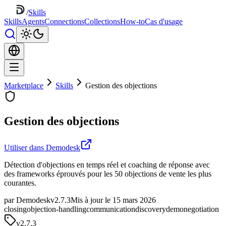
/
Skills
Skills
Agents
Connections
Collections
How-to
Cas d'usage
Marketplace
Skills
Gestion des objections
Gestion des objections
Utiliser dans Demodesk
Détection d'objections en temps réel et coaching de réponse avec
des frameworks éprouvés pour les 50 objections de vente les plus
courantes.
par Demodesk
v2.7.3
Mis à jour le 15 mars 2026
closing
objection-handling
communication
discovery
demo
negotiation
v
2.7.3