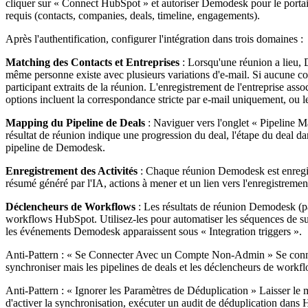
cliquer sur « Connect HubSpot » et autoriser Demodesk pour le portail
requis (contacts, companies, deals, timeline, engagements).
Après l'authentification, configurer l'intégration dans trois domaines :
Matching des Contacts et Entreprises
: Lorsqu'une réunion a lieu, 
même personne existe avec plusieurs variations d'e-mail. Si aucune co
participant extraits de la réunion. L'enregistrement de l'entreprise as
options incluent la correspondance stricte par e-mail uniquement, ou l
Mapping du Pipeline de Deals
: Naviguer vers l'onglet « Pipeline 
résultat de réunion indique une progression du deal, l'étape du deal
pipeline de Demodesk.
Enregistrement des Activités
: Chaque réunion Demodesk est enregist
résumé généré par l'IA, actions à mener et un lien vers l'enregistreme
Déclencheurs de Workflows
: Les résultats de réunion Demodesk (p
workflows HubSpot. Utilisez-les pour automatiser les séquences de su
les événements Demodesk apparaissent sous « Integration triggers ».
Anti-Pattern : « Se Connecter Avec un Compte Non-Admin » Se connect
synchroniser mais les pipelines de deals et les déclencheurs de work
Anti-Pattern : « Ignorer les Paramètres de Déduplication » Laisser le
d'activer la synchronisation, exécuter un audit de déduplication dan