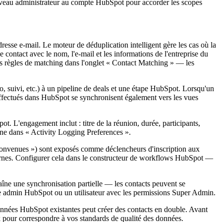
 niveau administrateur au compte HubSpot pour accorder les scopes
esse e-mail. Le moteur de déduplication intelligent gère les cas où la
ontact avec le nom, l'e-mail et les informations de l'entreprise du
r les règles de matching dans l'onglet « Contact Matching » — les
suivi, etc.) à un pipeline de deals et une étape HubSpot. Lorsqu'un
effectués dans HubSpot se synchronisent également vers les vues
 L'engagement inclut : titre de la réunion, durée, participants,
line dans « Activity Logging Preferences ».
 convenues ») sont exposés comme déclencheurs d'inscription aux
nternes. Configurer cela dans le constructeur de workflows HubSpot —
ne une synchronisation partielle — les contacts peuvent se
te admin HubSpot ou un utilisateur avec les permissions Super Admin.
données HubSpot existantes peut créer des contacts en double. Avant
 pour correspondre à vos standards de qualité des données.