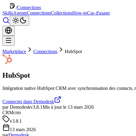
/
Connections
Skills
Agents
Connections
Collections
How-to
Cas d'usage
Marketplace
Connections
HubSpot
HubSpot
Intégration native HubSpot CRM avec synchronisation des contacts, ma
Connecter dans Demodesk
par Demodesk
v3.8.1
Mis à jour le 13 mars 2026
CRM
crm
v
3.8.1
13 mars 2026
par
Demodesk