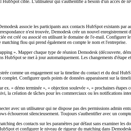
 HubSpot cible. L'utilisateur qui s'authentifie a besoin d'un accès de
Demodesk associe les participants aux contacts HubSpot existants par adr
rrespondance n'est trouvée, Demodesk crée un nouvel enregistrement de c
sociée est créé ou associé en utilisant le domaine de l'e-mail. Configure
e matching flou qui prend également en compte le nom et l'entreprise.
Mapping ». Mapper chaque type de réunion Demodesk (découverte, démo, 
 dans HubSpot se met à jour automatiquement. Les changements d'étape 
rée comme un engagement sur la timeline du contact et du deal HubSpot.
nt complet. Configurer quels points de données apparaissent sur la time
ar ex. « démo terminée », « objection soulevée », « prochaines étapes
ivi, la création de tâches pour les commerciaux ou les notifications i
er avec un utilisateur qui ne dispose pas des permissions admin entraî
flows échoueront silencieusement. Toujours s'authentifier avec un comp
 matching des contacts sur les paramètres par défaut sans examiner les 
s HubSpot et configurer le niveau de rigueur du matching dans Demodesk