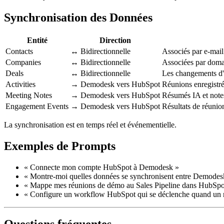
Synchronisation des Données
Entité
Direction
Contacts
↔ Bidirectionnelle
Associés par e-mail
Companies
↔ Bidirectionnelle
Associées par domai
Deals
↔ Bidirectionnelle
Les changements d'é
Activities
→ Demodesk vers HubSpot
Réunions enregistr
Meeting Notes
→ Demodesk vers HubSpot
Résumés IA et notes
Engagement Events
→ Demodesk vers HubSpot
Résultats de réuni
La synchronisation est en temps réel et événementielle.
Exemples de Prompts
« Connecte mon compte HubSpot à Demodesk »
« Montre-moi quelles données se synchronisent entre Demodes
« Mappe mes réunions de démo au Sales Pipeline dans HubSpo
« Configure un workflow HubSpot qui se déclenche quand un r