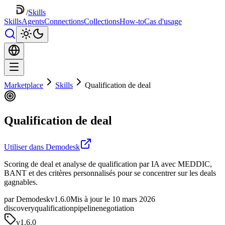
/
Skills
Skills
Agents
Connections
Collections
How-to
Cas d'usage
Marketplace
Skills
Qualification de deal
Qualification de deal
Utiliser dans Demodesk
Scoring de deal et analyse de qualification par IA avec MEDDIC,
BANT et des critères personnalisés pour se concentrer sur les deals
gagnables.
par Demodesk
v1.6.0
Mis à jour le 10 mars 2026
discovery
qualification
pipeline
negotiation
v
1.6.0