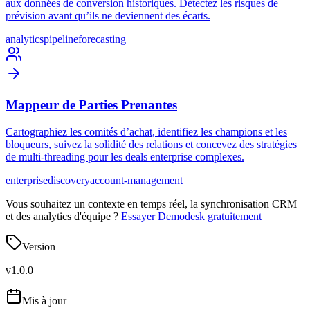
aux données de conversion historiques. Détectez les risques de
prévision avant qu’ils ne deviennent des écarts.
analytics
pipeline
forecasting
Mappeur de Parties Prenantes
Cartographiez les comités d’achat, identifiez les champions et les
bloqueurs, suivez la solidité des relations et concevez des stratégies
de multi-threading pour les deals enterprise complexes.
enterprise
discovery
account-management
Vous souhaitez un contexte en temps réel, la synchronisation CRM
et des analytics d'équipe ?
Essayer Demodesk gratuitement
Version
v
1.0.0
Mis à jour