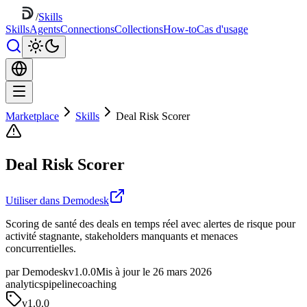
/
Skills
Skills
Agents
Connections
Collections
How-to
Cas d'usage
Marketplace
Skills
Deal Risk Scorer
Deal Risk Scorer
Utiliser dans Demodesk
Scoring de santé des deals en temps réel avec alertes de risque pour
activité stagnante, stakeholders manquants et menaces
concurrentielles.
par Demodesk
v1.0.0
Mis à jour le 26 mars 2026
analytics
pipeline
coaching
v
1.0.0