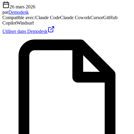
26 mars 2026
par
Demodesk
Compatible avec
:
Claude Code
Claude Cowork
Cursor
GitHub
Copilot
Windsurf
Utiliser dans Demodesk