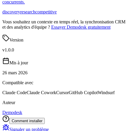
concurrents.
discovery
research
competitive
Vous souhaitez un contexte en temps réel, la synchronisation CRM
et des analytics d'équipe ?
Essayer Demodesk gratuitement
Version
v
1.0.0
Mis à jour
26 mars 2026
Compatible avec
Claude Code
Claude Cowork
Cursor
GitHub Copilot
Windsurf
Auteur
Demodesk
Comment installer
Signaler un problème