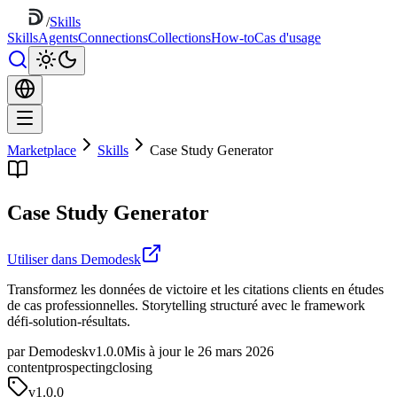
/
Skills
Skills
Agents
Connections
Collections
How-to
Cas d'usage
Marketplace
Skills
Case Study Generator
Case Study Generator
Utiliser dans Demodesk
Transformez les données de victoire et les citations clients en études
de cas professionnelles. Storytelling structuré avec le framework
défi-solution-résultats.
par Demodesk
v1.0.0
Mis à jour le 26 mars 2026
content
prospecting
closing
v
1.0.0