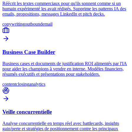
Réécrit les textes commerciaux pour qu'ils sonnent comme si un
humain expérimenté les avait rédigés. Supprime les patterns IA des
emails, propositions, messages LinkedIn et pitch decks.
copywriting
outbound
email
Business Case Builder
Business cases et documents de justification ROI alimentés par l'IA
pour aider les champions à vendre en interne. Modèles financiers,
résumés exécutifs et présentations pour stakeholders.
content
closing
analytics
Veille concurrentielle
Analyse concurrentielle en temps réel avec battlecards, insights
gain/perte et stratégies de positionnement contre les principaux