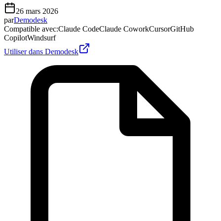
26 mars 2026
par
Demodesk
Compatible avec
:
Claude Code
Claude Cowork
Cursor
GitHub
Copilot
Windsurf
Utiliser dans Demodesk