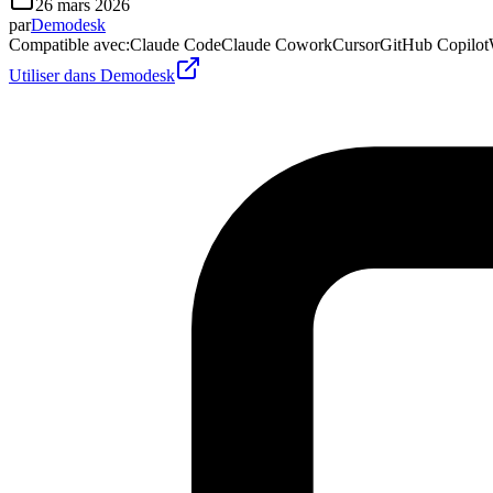
26 mars 2026
par
Demodesk
Compatible avec
:
Claude Code
Claude Cowork
Cursor
GitHub Copilot
Utiliser dans Demodesk