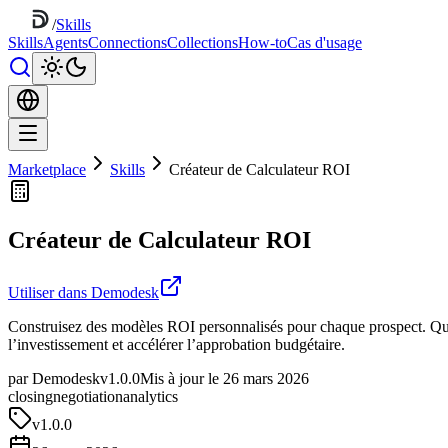
/
Skills
Skills
Agents
Connections
Collections
How-to
Cas d'usage
Marketplace
Skills
Créateur de Calculateur ROI
Créateur de Calculateur ROI
Utiliser dans Demodesk
Construisez des modèles ROI personnalisés pour chaque prospect. Quanti
l’investissement et accélérer l’approbation budgétaire.
par Demodesk
v1.0.0
Mis à jour le 26 mars 2026
closing
negotiation
analytics
v
1.0.0