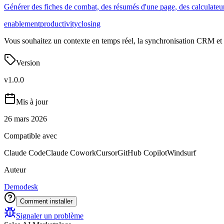
Générer des fiches de combat, des résumés d'une page, des calculateur
enablement
productivity
closing
Vous souhaitez un contexte en temps réel, la synchronisation CRM et 
Version
v
1.0.0
Mis à jour
26 mars 2026
Compatible avec
Claude Code
Claude Cowork
Cursor
GitHub Copilot
Windsurf
Auteur
Demodesk
Comment installer
Signaler un problème