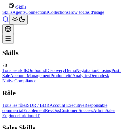
/
Skills
Skills
Agents
Connections
Collections
How-to
Cas d'usage
Skills
78
Tous les skills
Outbound
Discovery
Demo
Negotiation
Closing
Post-
Sale
Account Management
Productivité
Analytics
Demodesk
Native
Compliance
Rôle
Tous les rôles
SDR / BDR
Account Executive
Responsable
commercial
Enablement
RevOps
Customer Success
Admin
Sales
Engineer
Juridique
IT
Sales Skills