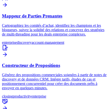
Mappeur de Parties Prenantes
Cartographiez les comités d’achat, identifiez les champions et les
bloqueurs, suivez la solidité des relations et concevez des stratégies
de multi-threading pour les deals enterprise complexes.
enterprise
discovery
account-management
Constructeur de Propositions
Générez des propositions commerciales soignées à partir de notes de
discovery et de données CRM. Intègre tarifs, études de cas et
positionnement concurrentiel pour créer des documents prêts à
envoyer en quelques minutes.
closing
productivity
enterprise