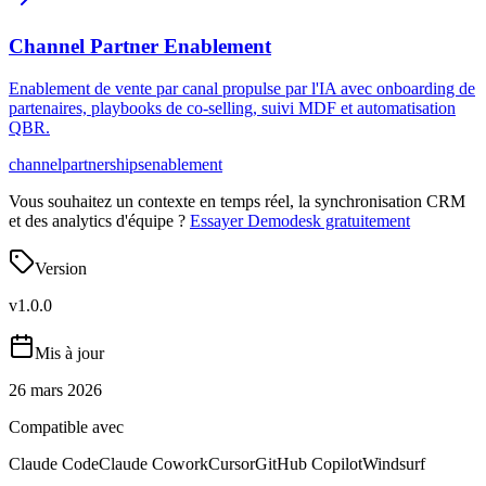
Channel Partner Enablement
Enablement de vente par canal propulse par l'IA avec onboarding de
partenaires, playbooks de co-selling, suivi MDF et automatisation
QBR.
channel
partnerships
enablement
Vous souhaitez un contexte en temps réel, la synchronisation CRM
et des analytics d'équipe ?
Essayer Demodesk gratuitement
Version
v
1.0.0
Mis à jour
26 mars 2026
Compatible avec
Claude Code
Claude Cowork
Cursor
GitHub Copilot
Windsurf