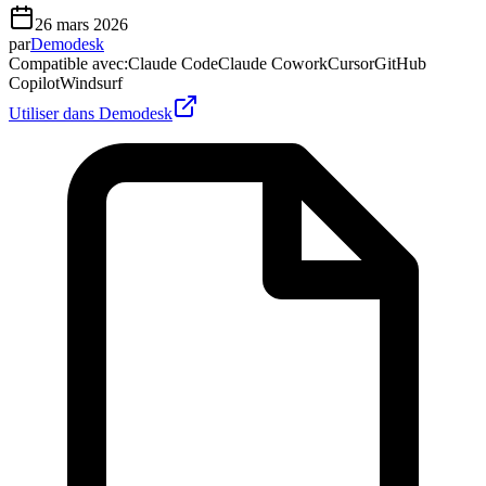
26 mars 2026
par
Demodesk
Compatible avec
:
Claude Code
Claude Cowork
Cursor
GitHub
Copilot
Windsurf
Utiliser dans Demodesk