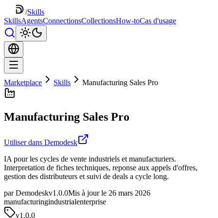
/
Skills
Skills
Agents
Connections
Collections
How-to
Cas d'usage
Marketplace
Skills
Manufacturing Sales Pro
Manufacturing Sales Pro
Utiliser dans Demodesk
IA pour les cycles de vente industriels et manufacturiers.
Interpretation de fiches techniques, reponse aux appels d'offres,
gestion des distributeurs et suivi de deals a cycle long.
par Demodesk
v1.0.0
Mis à jour le 26 mars 2026
manufacturing
industrial
enterprise
v
1.0.0