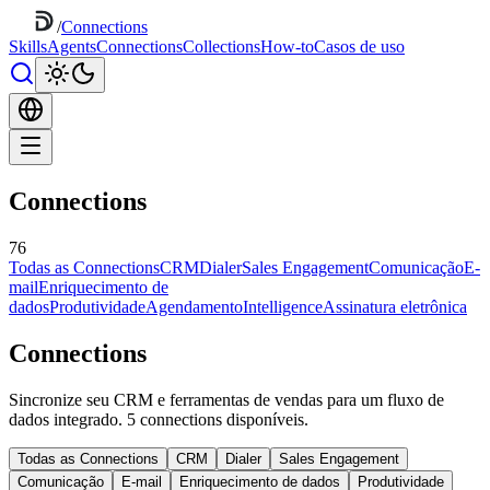
/
Connections
Skills
Agents
Connections
Collections
How-to
Casos de uso
Connections
76
Todas as Connections
CRM
Dialer
Sales Engagement
Comunicação
E-
mail
Enriquecimento de
dados
Produtividade
Agendamento
Intelligence
Assinatura eletrônica
Connections
Sincronize seu CRM e ferramentas de vendas para um fluxo de
dados integrado. 5 connections disponíveis.
Todas as Connections
CRM
Dialer
Sales Engagement
Comunicação
E-mail
Enriquecimento de dados
Produtividade