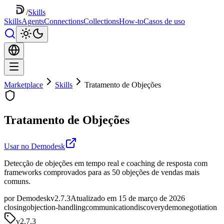
/
Skills
Skills
Agents
Connections
Collections
How-to
Casos de uso
Marketplace
Skills
Tratamento de Objeções
Tratamento de Objeções
Usar no Demodesk
Detecção de objeções em tempo real e coaching de resposta com
frameworks comprovados para as 50 objeções de vendas mais
comuns.
por Demodesk
v2.7.3
Atualizado em 15 de março de 2026
closing
objection-handling
communication
discovery
demo
negotiation
v
2.7.3