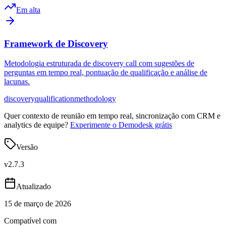
Em alta
Framework de Discovery
Metodologia estruturada de discovery call com sugestões de
perguntas em tempo real, pontuação de qualificação e análise de
lacunas.
discovery
qualification
methodology
Quer contexto de reunião em tempo real, sincronização com CRM e
analytics de equipe?
Experimente o Demodesk grátis
Versão
v
2.7.3
Atualizado
15 de março de 2026
Compatível com