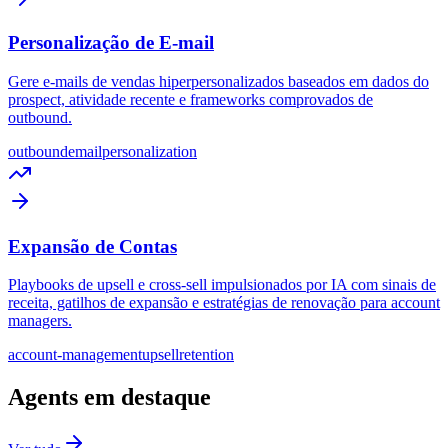
Personalização de E-mail
Gere e-mails de vendas hiperpersonalizados baseados em dados do
prospect, atividade recente e frameworks comprovados de
outbound.
outbound
email
personalization
Expansão de Contas
Playbooks de upsell e cross-sell impulsionados por IA com sinais de
receita, gatilhos de expansão e estratégias de renovação para account
managers.
account-management
upsell
retention
Agents em destaque