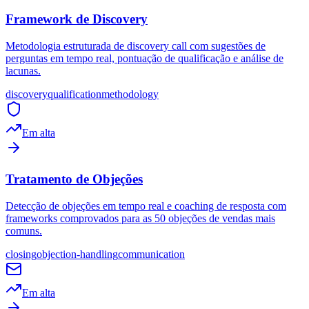
Framework de Discovery
Metodologia estruturada de discovery call com sugestões de
perguntas em tempo real, pontuação de qualificação e análise de
lacunas.
discovery
qualification
methodology
Em alta
Tratamento de Objeções
Detecção de objeções em tempo real e coaching de resposta com
frameworks comprovados para as 50 objeções de vendas mais
comuns.
closing
objection-handling
communication
Em alta