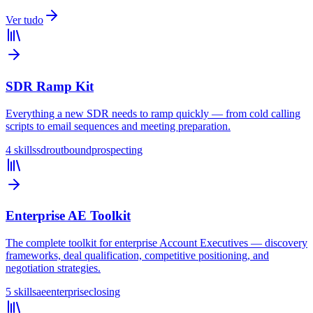
Ver tudo
SDR Ramp Kit
Everything a new SDR needs to ramp quickly — from cold calling
scripts to email sequences and meeting preparation.
4 skills
sdr
outbound
prospecting
Enterprise AE Toolkit
The complete toolkit for enterprise Account Executives — discovery
frameworks, deal qualification, competitive positioning, and
negotiation strategies.
5 skills
ae
enterprise
closing