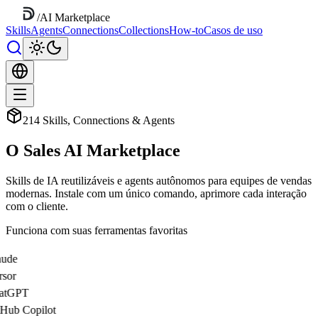
/
AI Marketplace
Skills
Agents
Connections
Collections
How-to
Casos de uso
214 Skills, Connections & Agents
O Sales AI Marketplace
Skills de IA reutilizáveis e agents autônomos para equipes de vendas
modernas. Instale com um único comando, aprimore cada interação
com o cliente.
Funciona com suas ferramentas favoritas
ude
sor
atGPT
Hub Copilot