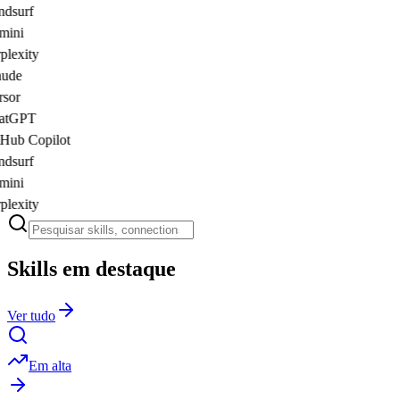
dsurf
ini
plexity
ude
sor
atGPT
Hub Copilot
dsurf
ini
plexity
Skills em destaque
Ver tudo
Em alta