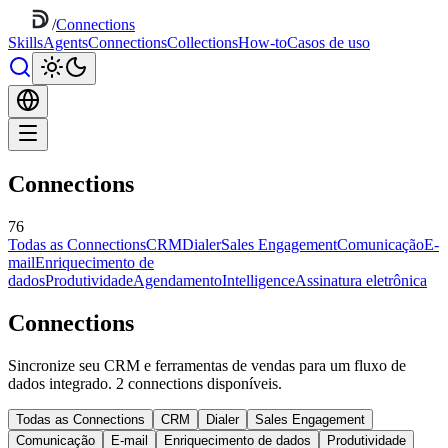
/
Connections
Skills
Agents
Connections
Collections
How-to
Casos de uso
Connections
76
Todas as Connections
CRM
Dialer
Sales Engagement
Comunicação
E-
mail
Enriquecimento de
dados
Produtividade
Agendamento
Intelligence
Assinatura eletrônica
Connections
Sincronize seu CRM e ferramentas de vendas para um fluxo de
dados integrado. 2 connections disponíveis.
Todas as Connections
CRM
Dialer
Sales Engagement
Comunicação
E-mail
Enriquecimento de dados
Produtividade