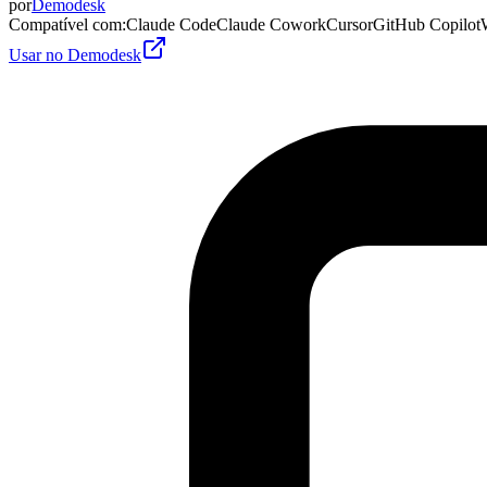
por
Demodesk
Compatível com
:
Claude Code
Claude Cowork
Cursor
GitHub Copilot
Usar no Demodesk