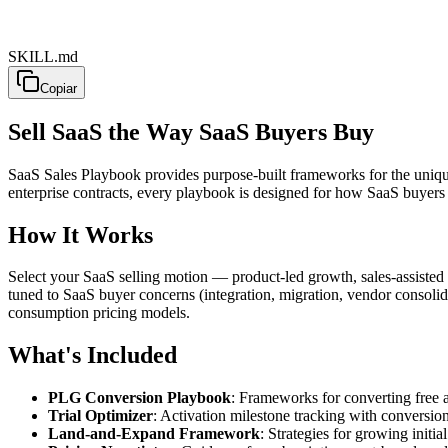
SKILL.md
Copiar
Sell SaaS the Way SaaS Buyers Buy
SaaS Sales Playbook provides purpose-built frameworks for the unique d
enterprise contracts, every playbook is designed for how SaaS buyers
How It Works
Select your SaaS selling motion — product-led growth, sales-assisted 
tuned to SaaS buyer concerns (integration, migration, vendor consolidat
consumption pricing models.
What's Included
PLG Conversion Playbook
: Frameworks for converting free 
Trial Optimizer
: Activation milestone tracking with conversion
Land-and-Expand Framework
: Strategies for growing initia