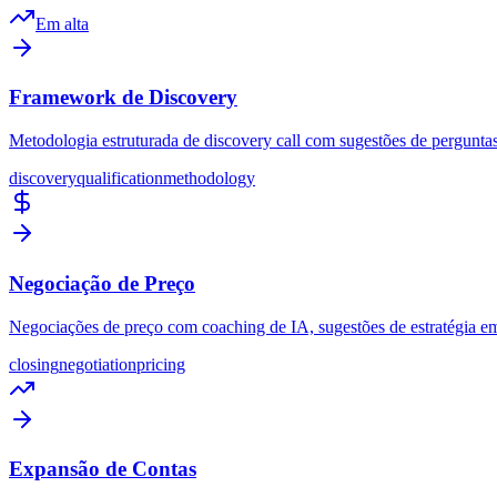
Em alta
Framework de Discovery
Metodologia estruturada de discovery call com sugestões de perguntas
discovery
qualification
methodology
Negociação de Preço
Negociações de preço com coaching de IA, sugestões de estratégia em 
closing
negotiation
pricing
Expansão de Contas