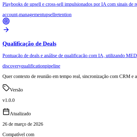
Playbooks de upsell e cross-sell impulsionados por IA com sinais de r
account-management
upsell
retention
Qualificação de Deals
Pontuação de deals e análise de qualificação com IA, utilizando ME
discovery
qualification
pipeline
Quer contexto de reunião em tempo real, sincronização com CRM e an
Versão
v
1.0.0
Atualizado
26 de março de 2026
Compatível com