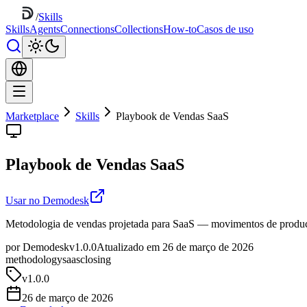
/
Skills
Skills
Agents
Connections
Collections
How-to
Casos de uso
Marketplace
Skills
Playbook de Vendas SaaS
Playbook de Vendas SaaS
Usar no Demodesk
Metodologia de vendas projetada para SaaS — movimentos de product-l
por Demodesk
v1.0.0
Atualizado em 26 de março de 2026
methodology
saas
closing
v
1.0.0
26 de março de 2026