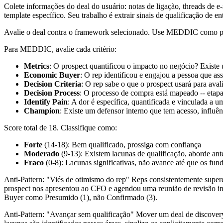
Colete informações do deal do usuário: notas de ligação, threads de
template específico. Seu trabalho é extrair sinais de qualificação de en
Avalie o deal contra o framework selecionado. Use MEDDIC como pad
Para MEDDIC, avalie cada critério:
Metrics
: O prospect quantificou o impacto no negócio? Existe 
Economic Buyer
: O rep identificou e engajou a pessoa que as
Decision Criteria
: O rep sabe o que o prospect usará para ava
Decision Process
: O processo de compra está mapeado -- etapa
Identify Pain
: A dor é específica, quantificada e vinculada a
Champion
: Existe um defensor interno que tem acesso, influên
Score total de 18. Classifique como:
Forte
(14-18): Bem qualificado, prossiga com confiança
Moderado
(9-13): Existem lacunas de qualificação, aborde ant
Fraco
(0-8): Lacunas significativas, não avance até que os fun
Anti-Pattern: "Viés de otimismo do rep" Reps consistentemente supere
prospect nos apresentou ao CFO e agendou uma reunião de revisão int
Buyer como Presumido (1), não Confirmado (3).
Anti-Pattern: "Avançar sem qualificação" Mover um deal de discove