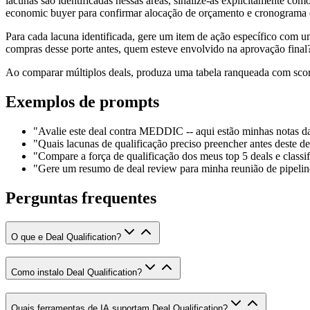
lacunas são identificadas nessas áreas, sinalize-as explicitamente co
economic buyer para confirmar alocação de orçamento e cronograma 
Para cada lacuna identificada, gere um item de ação específico com 
compras desse porte antes, quem esteve envolvido na aprovação final
Ao comparar múltiplos deals, produza uma tabela ranqueada com scor
Exemplos de prompts
"Avalie este deal contra MEDDIC -- aqui estão minhas notas da
"Quais lacunas de qualificação preciso preencher antes deste d
"Compare a força de qualificação dos meus top 5 deals e classi
"Gere um resumo de deal review para minha reunião de pipeli
Perguntas frequentes
O que e Deal Qualification?
Como instalo Deal Qualification?
Quais ferramentas de IA suportam Deal Qualification?