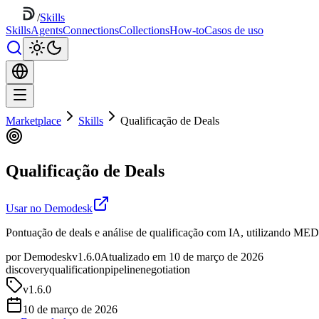
/
Skills
Skills
Agents
Connections
Collections
How-to
Casos de uso
Marketplace
Skills
Qualificação de Deals
Qualificação de Deals
Usar no Demodesk
Pontuação de deals e análise de qualificação com IA, utilizando ME
por Demodesk
v1.6.0
Atualizado em 10 de março de 2026
discovery
qualification
pipeline
negotiation
v
1.6.0
10 de março de 2026