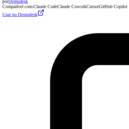
por
Demodesk
Compatível com
:
Claude Code
Claude Cowork
Cursor
GitHub Copilot
Usar no Demodesk