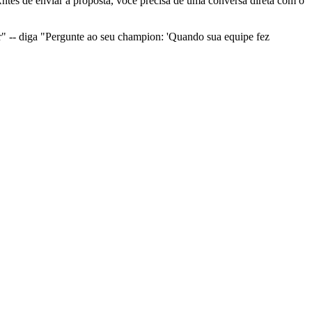
Antes de enviar a proposta, você precisa de uma conversa direta com o
r" -- diga "Pergunte ao seu champion: 'Quando sua equipe fez