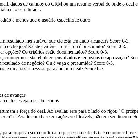
 e-mail, dados de campos do CRM ou um resumo verbal de onde o deal est
trada não estruturada.
rão a menos que o usuário especifique outro.
um resultado mensurável que ele está tentando alcançar? Score 0-3.
sina o cheque? Existe evidência direta ou é presumido? Score 0-3.
liar opções? Os critérios estão documentados? Score 0-3.
s, cronograma, stakeholders envolvidos e requisitos de aprovação? Sco
 um resultado de negócio? Ou é vaga e presumida? Score 0-3.
cia e uma razão pessoal para apoiar o deal? Score 0-3.
es de avançar
damentos estejam estabelecidos
stimam a força do deal. Ao avaliar, erre para o lado do rigor. "O pro
erna" é. Avalie com base em ações verificáveis, não em sentimento. S
ry para proposta sem confirmar o processo de decisão e economic buye