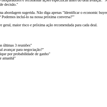
mo bloqueadores e recomende ações específicas antes do deal avançar: "
de decisão."
uma abordagem sugerida. Não diga apenas "Identificar o economic buye
? Podemos incluí-lo na nossa próxima conversa?'"
e geral, maior risco e próxima ação recomendada para cada deal.
s últimas 3 reuniões"
eal avançar para negociação?"
fique por probabilidade de ganho"
ne amanhã"