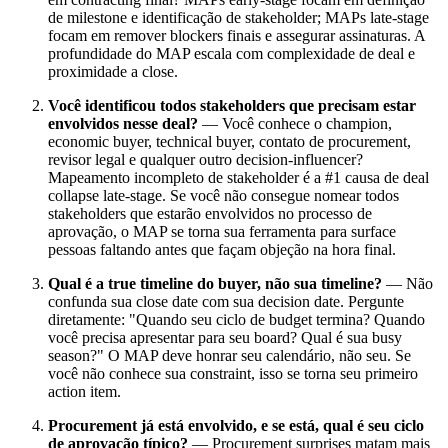
de milestone e identificação de stakeholder; MAPs late-stage
focam em remover blockers finais e assegurar assinaturas. A
profundidade do MAP escala com complexidade de deal e
proximidade a close.
Você identificou todos stakeholders que precisam estar
envolvidos nesse deal?
— Você conhece o champion,
economic buyer, technical buyer, contato de procurement,
revisor legal e qualquer outro decision-influencer?
Mapeamento incompleto de stakeholder é a #1 causa de deal
collapse late-stage. Se você não consegue nomear todos
stakeholders que estarão envolvidos no processo de
aprovação, o MAP se torna sua ferramenta para surface
pessoas faltando antes que façam objeção na hora final.
Qual é a true timeline do buyer, não sua timeline?
— Não
confunda sua close date com sua decision date. Pergunte
diretamente: "Quando seu ciclo de budget termina? Quando
você precisa apresentar para seu board? Qual é sua busy
season?" O MAP deve honrar seu calendário, não seu. Se
você não conhece sua constraint, isso se torna seu primeiro
action item.
Procurement já está envolvido, e se está, qual é seu ciclo
de aprovação típico?
— Procurement surprises matam mais