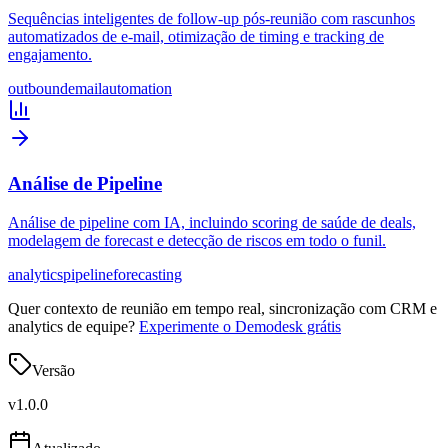
Sequências inteligentes de follow-up pós-reunião com rascunhos
automatizados de e-mail, otimização de timing e tracking de
engajamento.
outbound
email
automation
Análise de Pipeline
Análise de pipeline com IA, incluindo scoring de saúde de deals,
modelagem de forecast e detecção de riscos em todo o funil.
analytics
pipeline
forecasting
Quer contexto de reunião em tempo real, sincronização com CRM e
analytics de equipe?
Experimente o Demodesk grátis
Versão
v
1.0.0