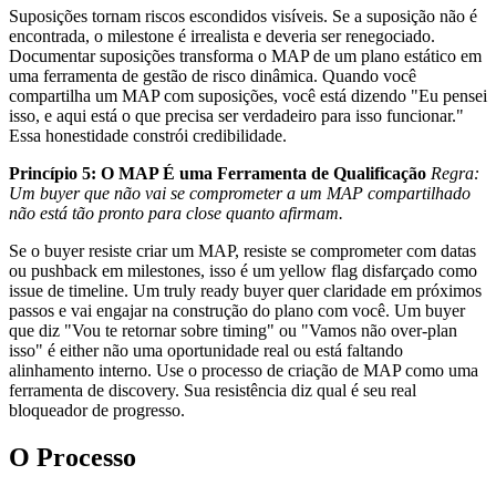
Suposições tornam riscos escondidos visíveis. Se a suposição não é
encontrada, o milestone é irrealista e deveria ser renegociado.
Documentar suposições transforma o MAP de um plano estático em
uma ferramenta de gestão de risco dinâmica. Quando você
compartilha um MAP com suposições, você está dizendo "Eu pensei
isso, e aqui está o que precisa ser verdadeiro para isso funcionar."
Essa honestidade constrói credibilidade.
Princípio 5: O MAP É uma Ferramenta de Qualificação
Regra:
Um buyer que não vai se comprometer a um MAP compartilhado
não está tão pronto para close quanto afirmam.
Se o buyer resiste criar um MAP, resiste se comprometer com datas
ou pushback em milestones, isso é um yellow flag disfarçado como
issue de timeline. Um truly ready buyer quer claridade em próximos
passos e vai engajar na construção do plano com você. Um buyer
que diz "Vou te retornar sobre timing" ou "Vamos não over-plan
isso" é either não uma oportunidade real ou está faltando
alinhamento interno. Use o processo de criação de MAP como uma
ferramenta de discovery. Sua resistência diz qual é seu real
bloqueador de progresso.
O Processo