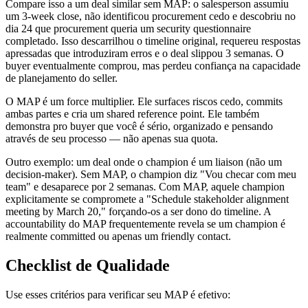
Compare isso a um deal similar sem MAP: o salesperson assumiu
um 3-week close, não identificou procurement cedo e descobriu no
dia 24 que procurement queria um security questionnaire
completado. Isso descarrilhou o timeline original, requereu respostas
apressadas que introduziram erros e o deal slippou 3 semanas. O
buyer eventualmente comprou, mas perdeu confiança na capacidade
de planejamento do seller.
O MAP é um force multiplier. Ele surfaces riscos cedo, commits
ambas partes e cria um shared reference point. Ele também
demonstra pro buyer que você é sério, organizado e pensando
através de seu processo — não apenas sua quota.
Outro exemplo: um deal onde o champion é um liaison (não um
decision-maker). Sem MAP, o champion diz "Vou checar com meu
team" e desaparece por 2 semanas. Com MAP, aquele champion
explicitamente se compromete a "Schedule stakeholder alignment
meeting by March 20," forçando-os a ser dono do timeline. A
accountability do MAP frequentemente revela se um champion é
realmente committed ou apenas um friendly contact.
Checklist de Qualidade
Use esses critérios para verificar seu MAP é efetivo: