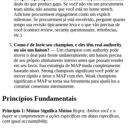
deals do que product gaps. Se você não viu um procurement
team ainda, não assuma que você está no home stretch.
Adicione procurement engagement como um explicit
milestone. Se procurement já está envolvido, pergunte quanto
tempo sua revisão tipicamente leva e o que vão precisar de
você (contract review, security questionnaire, referências,
etc.).
Como é de forte seu champion, e eles têm real authority
ou são um liaison?
— Um champion com authority pode
mover o deal para frente unilateralmente; um liaison precisa
de seu próprio alinhamento interno antes que possam vender
em seu favor. Sua estratégia de MAP muda completamente
baseado nisso. Strong champions significam você pode se
mover rápido e iterar o MAP com eles. Weak champions
significam o MAP se torna sua ferramenta para ajudá-los a
construir consensus internamente.
Princípios Fundamentais
Princípio 1: Mútuo Significa Mútuo
Regra: Ambos você e o
buyer se comprometem a ações específicas em datas específicas,
com igual accountability.