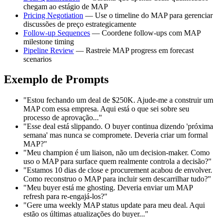
chegam ao estágio de MAP
Pricing Negotiation
— Use o timeline do MAP para gerenciar
discussões de preço estrategicamente
Follow-up Sequences
— Coordene follow-ups com MAP
milestone timing
Pipeline Review
— Rastreie MAP progress em forecast
scenarios
Exemplo de Prompts
"Estou fechando um deal de $250K. Ajude-me a construir um
MAP com essa empresa. Aqui está o que sei sobre seu
processo de aprovação..."
"Esse deal está slippando. O buyer continua dizendo 'próxima
semana' mas nunca se compromete. Deveria criar um formal
MAP?"
"Meu champion é um liaison, não um decision-maker. Como
uso o MAP para surface quem realmente controla a decisão?"
"Estamos 10 dias de close e procurement acabou de envolver.
Como reconstruo o MAP para incluir sem descarrilhar tudo?"
"Meu buyer está me ghosting. Deveria enviar um MAP
refresh para re-engajá-los?"
"Gere uma weekly MAP status update para meu deal. Aqui
estão os últimas atualizações do buyer..."