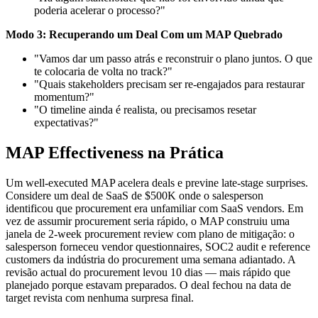
poderia acelerar o processo?"
Modo 3: Recuperando um Deal Com um MAP Quebrado
"Vamos dar um passo atrás e reconstruir o plano juntos. O que
te colocaria de volta no track?"
"Quais stakeholders precisam ser re-engajados para restaurar
momentum?"
"O timeline ainda é realista, ou precisamos resetar
expectativas?"
MAP Effectiveness na Prática
Um well-executed MAP acelera deals e previne late-stage surprises.
Considere um deal de SaaS de $500K onde o salesperson
identificou que procurement era unfamiliar com SaaS vendors. Em
vez de assumir procurement seria rápido, o MAP construiu uma
janela de 2-week procurement review com plano de mitigação: o
salesperson forneceu vendor questionnaires, SOC2 audit e reference
customers da indústria do procurement uma semana adiantado. A
revisão actual do procurement levou 10 dias — mais rápido que
planejado porque estavam preparados. O deal fechou na data de
target revista com nenhuma surpresa final.