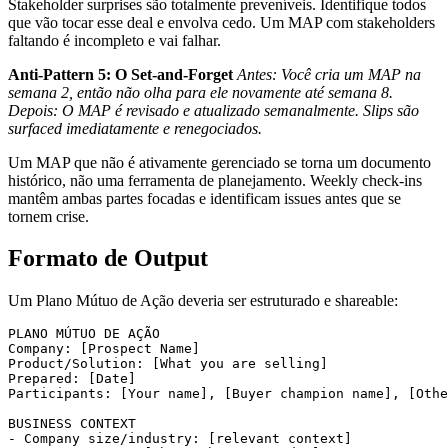
Stakeholder surprises são totalmente preveníveis. Identifique todos
que vão tocar esse deal e envolva cedo. Um MAP com stakeholders
faltando é incompleto e vai falhar.
Anti-Pattern 5: O Set-and-Forget
Antes: Você cria um MAP na
semana 2, então não olha para ele novamente até semana 8.
Depois: O MAP é revisado e atualizado semanalmente. Slips são
surfaced imediatamente e renegociados.
Um MAP que não é ativamente gerenciado se torna um documento
histórico, não uma ferramenta de planejamento. Weekly check-ins
mantêm ambas partes focadas e identificam issues antes que se
tornem crise.
Formato de Output
Um Plano Mútuo de Ação deveria ser estruturado e shareable:
PLANO MÚTUO DE AÇÃO

Company: [Prospect Name]

Product/Solution: [What you are selling]

Prepared: [Date]

Participants: [Your name], [Buyer champion name], [Othe
BUSINESS CONTEXT

- Company size/industry: [relevant context]
