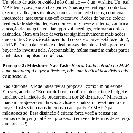
Um plano de ação one-sided não é mútuo — é um wishlist. Um real
MAP tem ações para ambas partes. Suas ações: entregar contratos,
executar validações técnicas, conectar com referências, coordenar
integrações, assegurar sign-off executivo. Ações do buyer: coletar
feedback de stakeholder, executar security review interno, confirmar
alocação de budget, agendar approval meetings, retornar acordos
assinados. Nem um lado deveria ter significativamente mais ações
que o outro. Se você está fazendo 8 coisas e o buyer está fazendo 2,
o MAP não é balanceado e o deal provavelmente vai slip porque o
buyer não investiu nele. Accountability mútua mantém ambas partes
alinhadas e impulsiona urgência.
Princípio 2: Milestones Não Tasks
Regra: Cada entrada no MAP
é um meaningful buyer milestone, não uma tactical task disfarçada
de milestone.
Não adicione "VP de Sales revisa proposta" como um milestone.
Em vez, adicione "Economic buyer confirma alocação de budget e
timeline de iniciação de procurement por 28 de março." Milestones
marcam progresso em direção a close e sinalizam investimento de
buyer. Tasks são passos internos a cada party. O MAP é para
milestones só. Essa distinção é crítica: força você a pensar em
termos de buyer (qual é seu processo?) em vez de termos de seller (o
que preciso?).