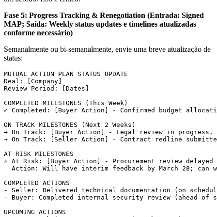
Fase 5: Progress Tracking & Renegotiation (Entrada: Signed
MAP; Saída: Weekly status updates e timelines atualizadas
conforme necessário)
Semanalmente ou bi-semanalmente, envie uma breve atualização de
status:
MUTUAL ACTION PLAN STATUS UPDATE

Deal: [Company]

Review Period: [Dates]

COMPLETED MILESTONES (This Week)

✓ Completed: [Buyer Action] - Confirmed budget allocati
ON TRACK MILESTONES (Next 2 Weeks)

→ On Track: [Buyer Action] - Legal review in progress, 
→ On Track: [Seller Action] - Contract redline submitte
AT RISK MILESTONES

⚠ At Risk: [Buyer Action] - Procurement review delayed 
  Action: Will have interim feedback by March 28; can w
COMPLETED ACTIONS

- Seller: Delivered technical documentation (on schedul
- Buyer: Completed internal security review (ahead of s
UPCOMING ACTIONS
