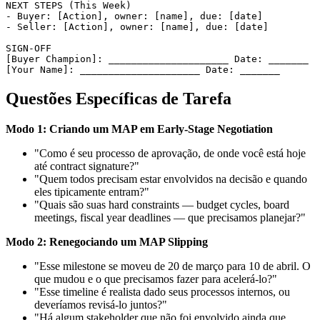
NEXT STEPS (This Week)

- Buyer: [Action], owner: [name], due: [date]

- Seller: [Action], owner: [name], due: [date]

SIGN-OFF

[Buyer Champion]: _____________________ Date: _______

Questões Específicas de Tarefa
Modo 1: Criando um MAP em Early-Stage Negotiation
"Como é seu processo de aprovação, de onde você está hoje
até contract signature?"
"Quem todos precisam estar envolvidos na decisão e quando
eles tipicamente entram?"
"Quais são suas hard constraints — budget cycles, board
meetings, fiscal year deadlines — que precisamos planejar?"
Modo 2: Renegociando um MAP Slipping
"Esse milestone se moveu de 20 de março para 10 de abril. O
que mudou e o que precisamos fazer para acelerá-lo?"
"Esse timeline é realista dado seus processos internos, ou
deveríamos revisá-lo juntos?"
"Há algum stakeholder que não foi envolvido ainda que