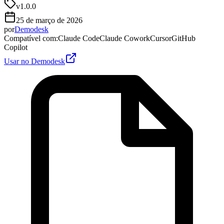
v
1.0.0
25 de março de 2026
por
Demodesk
Compatível com
:
Claude Code
Claude Cowork
Cursor
GitHub
Copilot
Usar no Demodesk