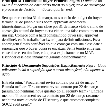
Princípio 3: Timeline do Buyer Primeiro
Regra: O timeline do
MAP é ancorado ao calendário fiscal do buyer, ciclo de aprovação
e processo de decisão — não seu quarter-end.
Seu quarter termina 31 de março, mas o ciclo de budget do buyer
termina 30 de junho e suas board approvals acontecem
trimestralmente. Forçar um close por 31 de março viola o ritmo de
aprovação natural do buyer e cria either uma false commitment ou
um slip. Comece com a hard constraint do buyer (seu approval
deadline), então trabalhe backward para definir milestones. Essa
abordagem é mais confiável do que começar com sua close date e
esperançar que o buyer possa se encaixar. Se há tensão entre sua
close date e seu timeline, coloque-a explicitamente no MAP.
Esconder esse desalinhamento garante desapontamento.
Princípio 4: Documente Suposições Explicitamente
Regra: Cada
milestone inclui a suposição que a torna alcançável, não apenas a
ação.
Entrada ruim: "Procurement revisa contrato por 22 de março."
Entrada melhor: "Procurement revisa contrato por 22 de março
(assumindo nenhuma nova questão do IT security team)." Entrada
melhor: "Procurement revisa contrato por 22 de março (assume
nenhuma nova questão de IT security e que customer completou
SOC2 audit prep)."