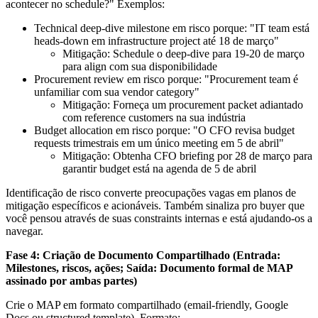
acontecer no schedule?" Exemplos:
Technical deep-dive milestone em risco porque: "IT team está
heads-down em infrastructure project até 18 de março"
Mitigação: Schedule o deep-dive para 19-20 de março
para align com sua disponibilidade
Procurement review em risco porque: "Procurement team é
unfamiliar com sua vendor category"
Mitigação: Forneça um procurement packet adiantado
com reference customers na sua indústria
Budget allocation em risco porque: "O CFO revisa budget
requests trimestrais em um único meeting em 5 de abril"
Mitigação: Obtenha CFO briefing por 28 de março para
garantir budget está na agenda de 5 de abril
Identificação de risco converte preocupações vagas em planos de
mitigação específicos e acionáveis. Também sinaliza pro buyer que
você pensou através de suas constraints internas e está ajudando-os a
navegar.
Fase 4: Criação de Documento Compartilhado (Entrada:
Milestones, riscos, ações; Saída: Documento formal de MAP
assinado por ambas partes)
Crie o MAP em formato compartilhado (email-friendly, Google
Docs ou structured template). Formato: