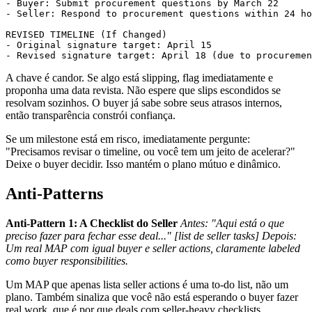
- Buyer: Submit procurement questions by March 22

- Seller: Respond to procurement questions within 24 ho
REVISED TIMELINE (If Changed)

- Original signature target: April 15

A chave é candor. Se algo está slipping, flag imediatamente e
proponha uma data revista. Não espere que slips escondidos se
resolvam sozinhos. O buyer já sabe sobre seus atrasos internos,
então transparência constrói confiança.
Se um milestone está em risco, imediatamente pergunte:
"Precisamos revisar o timeline, ou você tem um jeito de acelerar?"
Deixe o buyer decidir. Isso mantém o plano mútuo e dinâmico.
Anti-Patterns
Anti-Pattern 1: A Checklist do Seller
Antes: "Aqui está o que
preciso fazer para fechar esse deal..." [list de seller tasks]
Depois:
Um real MAP com igual buyer e seller actions, claramente labeled
como buyer responsibilities.
Um MAP que apenas lista seller actions é uma to-do list, não um
plano. Também sinaliza que você não está esperando o buyer fazer
real work, que é por que deals com seller-heavy checklists