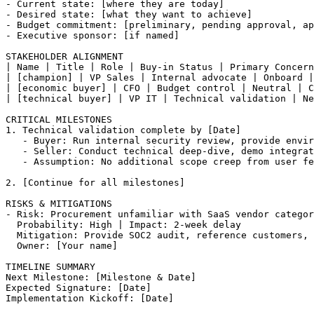
- Current state: [where they are today]

- Desired state: [what they want to achieve]

- Budget commitment: [preliminary, pending approval, ap
- Executive sponsor: [if named]

STAKEHOLDER ALIGNMENT

| Name | Title | Role | Buy-in Status | Primary Concern
| [champion] | VP Sales | Internal advocate | Onboard |
| [economic buyer] | CFO | Budget control | Neutral | C
| [technical buyer] | VP IT | Technical validation | Ne
CRITICAL MILESTONES

1. Technical validation complete by [Date]

   - Buyer: Run internal security review, provide envir
   - Seller: Conduct technical deep-dive, demo integrat
   - Assumption: No additional scope creep from user fe
2. [Continue for all milestones]

RISKS & MITIGATIONS

- Risk: Procurement unfamiliar with SaaS vendor categor
  Probability: High | Impact: 2-week delay

  Mitigation: Provide SOC2 audit, reference customers, 
  Owner: [Your name]

TIMELINE SUMMARY

Next Milestone: [Milestone & Date]

Expected Signature: [Date]

Implementation Kickoff: [Date]
