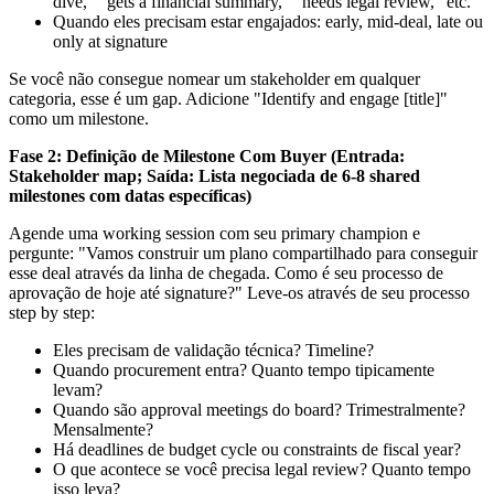
dive," "gets a financial summary," "needs legal review," etc.
Quando eles precisam estar engajados: early, mid-deal, late ou
only at signature
Se você não consegue nomear um stakeholder em qualquer
categoria, esse é um gap. Adicione "Identify and engage [title]"
como um milestone.
Fase 2: Definição de Milestone Com Buyer (Entrada:
Stakeholder map; Saída: Lista negociada de 6-8 shared
milestones com datas específicas)
Agende uma working session com seu primary champion e
pergunte: "Vamos construir um plano compartilhado para conseguir
esse deal através da linha de chegada. Como é seu processo de
aprovação de hoje até signature?" Leve-os através de seu processo
step by step:
Eles precisam de validação técnica? Timeline?
Quando procurement entra? Quanto tempo tipicamente
levam?
Quando são approval meetings do board? Trimestralmente?
Mensalmente?
Há deadlines de budget cycle ou constraints de fiscal year?
O que acontece se você precisa legal review? Quanto tempo
isso leva?