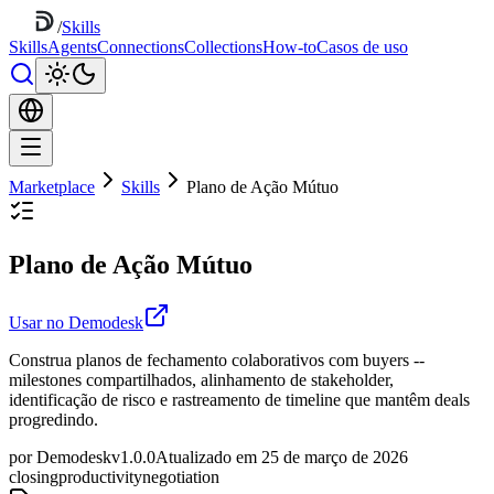
/
Skills
Skills
Agents
Connections
Collections
How-to
Casos de uso
Marketplace
Skills
Plano de Ação Mútuo
Plano de Ação Mútuo
Usar no Demodesk
Construa planos de fechamento colaborativos com buyers --
milestones compartilhados, alinhamento de stakeholder,
identificação de risco e rastreamento de timeline que mantêm deals
progredindo.
por Demodesk
v1.0.0
Atualizado em 25 de março de 2026
closing
productivity
negotiation