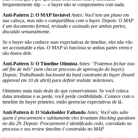
frequentemente slip — o buyer não se comprometeu com nada.
Anti-Pattern 2: O MAP Invisível
Antes: Você tem um plano em
sua cabeça, mas não o compartilhou com o buyer.
Depois: O MAP
é um documento formal, revisado e assinado por ambas partes,
discutido semanalmente.
Se o buyer não conhece suas expectativas de timeline, eles não vão
ser accountable a elas. O MAP só funciona se ambas partes veem e
são donos dele.
Anti-Pattern 3: O Timeline Otimista
Antes: "Podemos fechar isso
até fim de mês" (sem checar processo de aprovação do buyer).
Depois: Trabalhando backward da hard constraint do buyer (board
approval em 10 de abril) para definir realistic milestones.
Otimismo mata mais deals do que conservatismo. Se você coloca
datas irrealistas e as perde, você perde credibilidade. Comece com o
timeline do buyer primeiro, então gerenciar expectativas de lá.
Anti-Pattern 4: O Stakeholder Faltando
Antes: Você não sabe
quem é procurement e subitamente eles levantam blocking questions
no dia 29.
Depois: Procurement é identificado cedo, convidado no
processo e seu review timeline é construído no MAP.