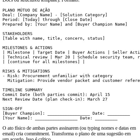
PLANO MÚTUO DE AÇÃO

Deal: [Company Name] - [Solution Category]

Period: [Today] through [Close Date]

Prepared by: [Your Name] and [Buyer Champion Name]

STAKEHOLDERS

[Table with name, title, concern, status]

MILESTONES & ACTIONS

| Milestone | Target Date | Buyer Actions | Seller Acti
| Technical review | Mar 20 | Schedule security team, r
| [continue for all milestones] |

RISKS & MITIGATIONS

- Risk: Procurement unfamiliar with category

  Mitigation: Provide vendor packet and customer refere
TIMELINE SUMMARY

Commit Date (both parties commit): April 15

Next Review Date (plan check-in): March 27

SIGN-OFF

[Buyer Champion]: _________________ Date: _________

O ato físico de ambas partes assinarem (ou typing nomes e datas em
email) cria commitment. Transforma o plano de uma sugestão em
um acordo. Isso é crítico.