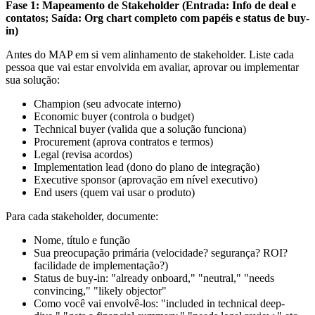
Fase 1: Mapeamento de Stakeholder (Entrada: Info de deal e
contatos; Saída: Org chart completo com papéis e status de buy-
in)
Antes do MAP em si vem alinhamento de stakeholder. Liste cada
pessoa que vai estar envolvida em avaliar, aprovar ou implementar
sua solução:
Champion (seu advocate interno)
Economic buyer (controla o budget)
Technical buyer (valida que a solução funciona)
Procurement (aprova contratos e termos)
Legal (revisa acordos)
Implementation lead (dono do plano de integração)
Executive sponsor (aprovação em nível executivo)
End users (quem vai usar o produto)
Para cada stakeholder, documente:
Nome, título e função
Sua preocupação primária (velocidade? segurança? ROI?
facilidade de implementação?)
Status de buy-in: "already onboard," "neutral," "needs
convincing," "likely objector"
Como você vai envolvê-los: "included in technical deep-