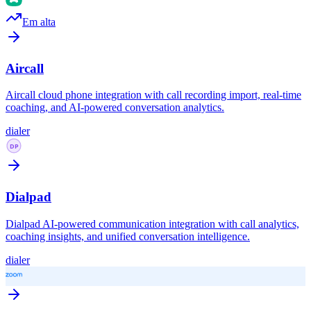
Em alta
Aircall
Aircall cloud phone integration with call recording import, real-time
coaching, and AI-powered conversation analytics.
dialer
Dialpad
Dialpad AI-powered communication integration with call analytics,
coaching insights, and unified conversation intelligence.
dialer