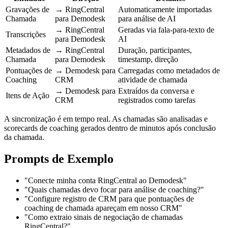
Gravações de
→ RingCentral
Automaticamente importadas
Chamada
para Demodesk
para análise de AI
→ RingCentral
Geradas via fala-para-texto de
Transcrições
para Demodesk
AI
Metadados de
→ RingCentral
Duração, participantes,
Chamada
para Demodesk
timestamp, direção
Pontuações de
→ Demodesk para
Carregadas como metadados de
Coaching
CRM
atividade de chamada
→ Demodesk para
Extraídos da conversa e
Itens de Ação
CRM
registrados como tarefas
A sincronização é em tempo real. As chamadas são analisadas e
scorecards de coaching gerados dentro de minutos após conclusão
da chamada.
Prompts de Exemplo
"Conecte minha conta RingCentral ao Demodesk"
"Quais chamadas devo focar para análise de coaching?"
"Configure registro de CRM para que pontuações de
coaching de chamada apareçam em nosso CRM"
"Como extraio sinais de negociação de chamadas
RingCentral?"