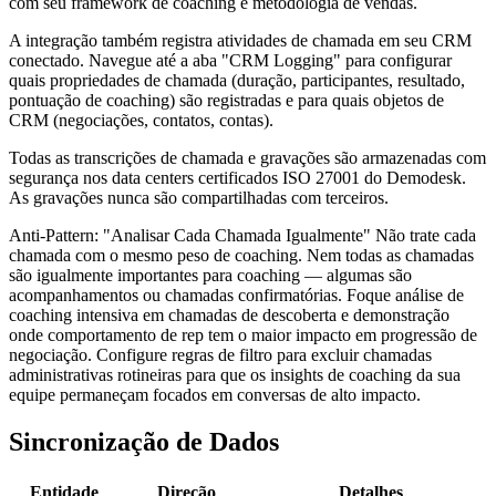
com seu framework de coaching e metodologia de vendas.
A integração também registra atividades de chamada em seu CRM
conectado. Navegue até a aba "CRM Logging" para configurar
quais propriedades de chamada (duração, participantes, resultado,
pontuação de coaching) são registradas e para quais objetos de
CRM (negociações, contatos, contas).
Todas as transcrições de chamada e gravações são armazenadas com
segurança nos data centers certificados ISO 27001 do Demodesk.
As gravações nunca são compartilhadas com terceiros.
Anti-Pattern: "Analisar Cada Chamada Igualmente" Não trate cada
chamada com o mesmo peso de coaching. Nem todas as chamadas
são igualmente importantes para coaching — algumas são
acompanhamentos ou chamadas confirmatórias. Foque análise de
coaching intensiva em chamadas de descoberta e demonstração
onde comportamento de rep tem o maior impacto em progressão de
negociação. Configure regras de filtro para excluir chamadas
administrativas rotineiras para que os insights de coaching da sua
equipe permaneçam focados em conversas de alto impacto.
Sincronização de Dados
Entidade
Direção
Detalhes