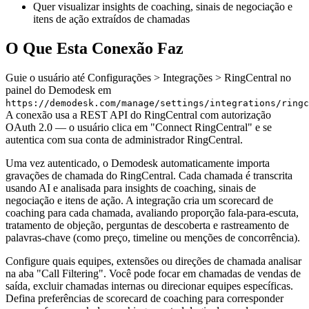
Quer visualizar insights de coaching, sinais de negociação e
itens de ação extraídos de chamadas
O Que Esta Conexão Faz
Guie o usuário até Configurações > Integrações > RingCentral no
painel do Demodesk em
https://demodesk.com/manage/settings/integrations/ringc
A conexão usa a REST API do RingCentral com autorização
OAuth 2.0 — o usuário clica em "Connect RingCentral" e se
autentica com sua conta de administrador RingCentral.
Uma vez autenticado, o Demodesk automaticamente importa
gravações de chamada do RingCentral. Cada chamada é transcrita
usando AI e analisada para insights de coaching, sinais de
negociação e itens de ação. A integração cria um scorecard de
coaching para cada chamada, avaliando proporção fala-para-escuta,
tratamento de objeção, perguntas de descoberta e rastreamento de
palavras-chave (como preço, timeline ou menções de concorrência).
Configure quais equipes, extensões ou direções de chamada analisar
na aba "Call Filtering". Você pode focar em chamadas de vendas de
saída, excluir chamadas internas ou direcionar equipes específicas.
Defina preferências de scorecard de coaching para corresponder