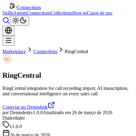
/
Connections
Skills
Agents
Connections
Collections
How-to
Casos de uso
Marketplace
Connections
RingCentral
RingCentral
RingCentral integration for call recording import, AI transcription,
and conversational intelligence on every sales call.
Conectar no Demodesk
por Demodesk
v1.0.0
Atualizado em 26 de março de 2026
Dialer
dialer
v
1.0.0
26 de março de 2026