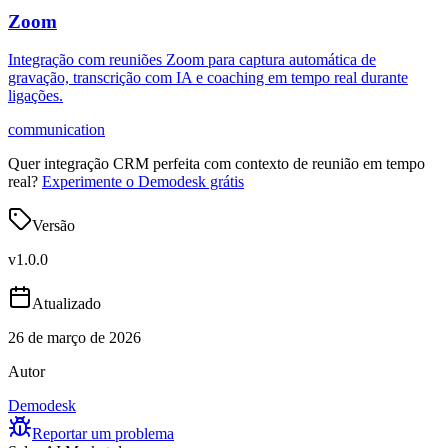
Zoom
Integração com reuniões Zoom para captura automática de
gravação, transcrição com IA e coaching em tempo real durante
ligações.
communication
Quer integração CRM perfeita com contexto de reunião em tempo
real?
Experimente o Demodesk grátis
Versão
v
1.0.0
Atualizado
26 de março de 2026
Autor
Demodesk
Reportar um problema