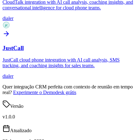
CloudTalk integration with AI call analysis, coaching insights, and
conversational intelligence for cloud phone teams.
dialer
JustCall
JustCall cloud phone integration with AI call analysis, SMS
tracking, and coaching insights for sales teams.
dialer
Quer integração CRM perfeita com contexto de reunião em tempo
real?
Experimente o Demodesk grátis
Versão
v
1.0.0
Atualizado