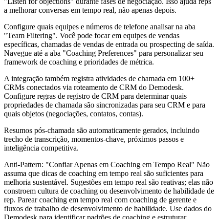
"Listen for objections" durante fases de negociação. Isso ajuda reps
a melhorar conversas em tempo real, não apenas depois.
Configure quais equipes e números de telefone analisar na aba
"Team Filtering". Você pode focar em equipes de vendas
específicas, chamadas de vendas de entrada ou prospecting de saída.
Navegue até a aba "Coaching Preferences" para personalizar seu
framework de coaching e prioridades de métrica.
A integração também registra atividades de chamada em 100+
CRMs conectados via roteamento de CRM do Demodesk.
Configure regras de registro de CRM para determinar quais
propriedades de chamada são sincronizadas para seu CRM e para
quais objetos (negociações, contatos, contas).
Resumos pós-chamada são automaticamente gerados, incluindo
trecho de transcrição, momentos-chave, próximos passos e
inteligência competitiva.
Anti-Pattern: "Confiar Apenas em Coaching em Tempo Real" Não
assuma que dicas de coaching em tempo real são suficientes para
melhoria sustentável. Sugestões em tempo real são reativas; elas não
constroem cultura de coaching ou desenvolvimento de habilidade de
rep. Parear coaching em tempo real com coaching de gerente e
fluxos de trabalho de desenvolvimento de habilidade. Use dados do
Demodesk para identificar padrões de coaching e estruturar