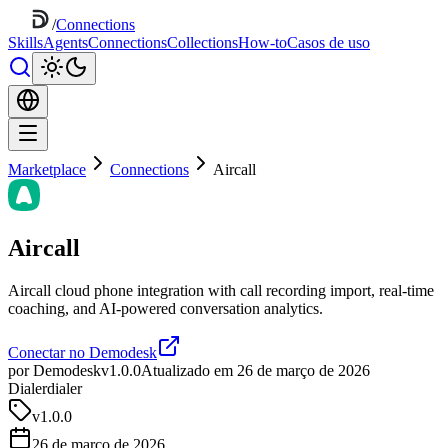
/
Connections
Skills
Agents
Connections
Collections
How-to
Casos de uso
Marketplace
Connections
Aircall
Aircall
Aircall cloud phone integration with call recording import, real-time
coaching, and AI-powered conversation analytics.
Conectar no Demodesk
por Demodesk
v1.0.0
Atualizado em 26 de março de 2026
Dialer
dialer
v
1.0.0
26 de março de 2026