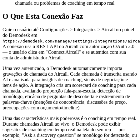
chamada ou problemas de coaching em tempo real
O Que Esta Conexão Faz
Guie o usuário até Configurações > Integrações > Aircall no painel
do Demodesk em
https://demodesk.com/manage/settings/integrations/airca
A conexão usa a REST API do Aircall com autorização OAuth 2.0
— o usuário clica em "Connect Aircall" e se autentica com sua
conta de administrador Aircall.
Uma vez autenticado, o Demodesk automaticamente importa
gravações de chamada do Aircall. Cada chamada é transcrita usando
AI e analisada para insights de coaching, sinais de negociação e
itens de ação. A integração cria um scorecard de coaching para cada
chamada, avaliando proporção fala-para-escuta, detecção de
monólogo, eficácia de perguntas de descoberta e rastreamento de
palavras-chave (menções de concorrência, discussões de preço,
preocupações com orçamento/timeline).
Uma das características mais poderosas é o coaching em tempo real.
Durante chamadas Aircall ao vivo, o Demodesk pode exibir
sugestões de coaching em tempo real na tela do seu rep — por
exemplo, "Ask a discovery question" se monólogo for detectado, ou