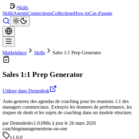
/
Skills
Skills
Agents
Connections
Collections
How-to
Cas d'usage
Marketplace
Skills
Sales 1:1 Prep Generator
Sales 1:1 Prep Generator
Utiliser dans Demodesk
Auto-generez des agendas de coaching pour les reunions 1:1 des
managers commerciaux. Extrayez les donnees de performance, les
risques de deals et les sujets de coaching dans un modele structure.
par Demodesk
v1.0.0
Mis à jour le 26 mars 2026
coaching
management
one-on-one
v
1.0.0