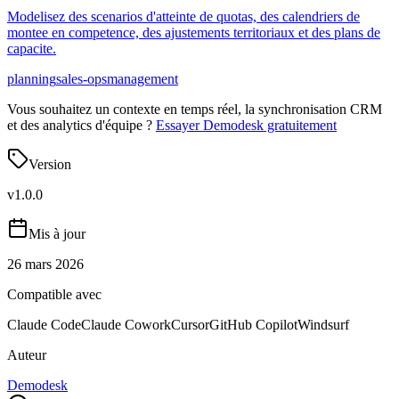
Modelisez des scenarios d'atteinte de quotas, des calendriers de
montee en competence, des ajustements territoriaux et des plans de
capacite.
planning
sales-ops
management
Vous souhaitez un contexte en temps réel, la synchronisation CRM
et des analytics d'équipe ?
Essayer Demodesk gratuitement
Version
v
1.0.0
Mis à jour
26 mars 2026
Compatible avec
Claude Code
Claude Cowork
Cursor
GitHub Copilot
Windsurf
Auteur
Demodesk