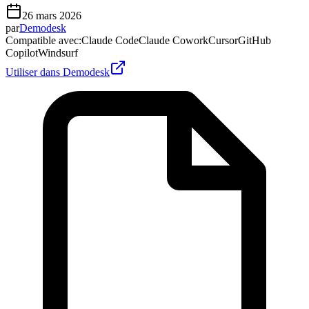
26 mars 2026
par
Demodesk
Compatible avec
:
Claude Code
Claude Cowork
Cursor
GitHub
Copilot
Windsurf
Utiliser dans Demodesk