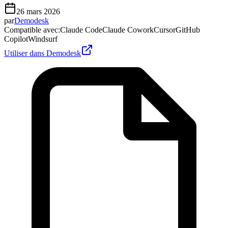
26 mars 2026
par
Demodesk
Compatible avec
:
Claude Code
Claude Cowork
Cursor
GitHub
Copilot
Windsurf
Utiliser dans Demodesk