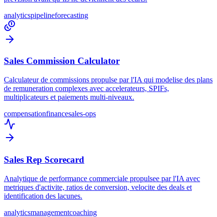
analytics
pipeline
forecasting
Sales Commission Calculator
Calculateur de commissions propulse par l'IA qui modelise des plans
de remuneration complexes avec accelerateurs, SPIFs,
multiplicateurs et paiements multi-niveaux.
compensation
finance
sales-ops
Sales Rep Scorecard
Analytique de performance commerciale propulsee par l'IA avec
metriques d'activite, ratios de conversion, velocite des deals et
identification des lacunes.
analytics
management
coaching