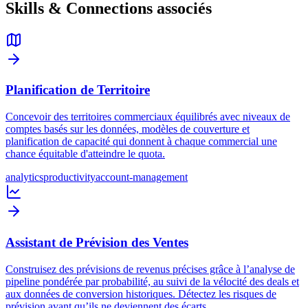
Skills & Connections associés
Planification de Territoire
Concevoir des territoires commerciaux équilibrés avec niveaux de
comptes basés sur les données, modèles de couverture et
planification de capacité qui donnent à chaque commercial une
chance équitable d'atteindre le quota.
analytics
productivity
account-management
Assistant de Prévision des Ventes
Construisez des prévisions de revenus précises grâce à l’analyse de
pipeline pondérée par probabilité, au suivi de la vélocité des deals et
aux données de conversion historiques. Détectez les risques de
prévision avant qu’ils ne deviennent des écarts.