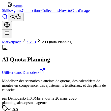
/
Skills
Skills
Agents
Connections
Collections
How-to
Cas d'usage
Marketplace
Skills
AI Quota Planning
AI Quota Planning
Utiliser dans Demodesk
Modelisez des scenarios d'atteinte de quotas, des calendriers de
montee en competence, des ajustements territoriaux et des plans de
capacite.
par Demodesk
v1.0.0
Mis à jour le 26 mars 2026
planning
sales-ops
management
v
1.0.0