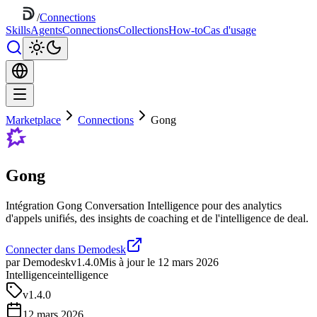
/
Connections
Skills
Agents
Connections
Collections
How-to
Cas d'usage
Marketplace
Connections
Gong
Gong
Intégration Gong Conversation Intelligence pour des analytics
d'appels unifiés, des insights de coaching et de l'intelligence de deal.
Connecter dans Demodesk
par Demodesk
v1.4.0
Mis à jour le 12 mars 2026
Intelligence
intelligence
v
1.4.0
12 mars 2026