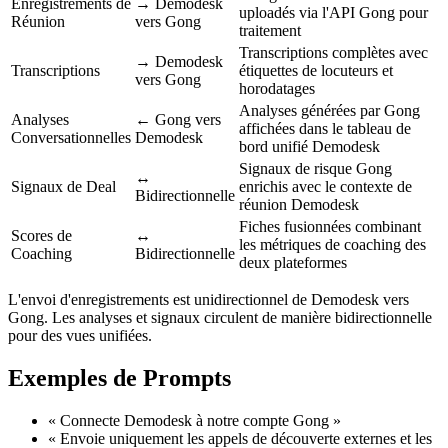
Enregistrements de
→ Demodesk
uploadés via l'API Gong pour
Réunion
vers Gong
traitement
Transcriptions complètes avec
→ Demodesk
Transcriptions
étiquettes de locuteurs et
vers Gong
horodatages
Analyses générées par Gong
Analyses
← Gong vers
affichées dans le tableau de
Conversationnelles
Demodesk
bord unifié Demodesk
Signaux de risque Gong
↔
Signaux de Deal
enrichis avec le contexte de
Bidirectionnelle
réunion Demodesk
Fiches fusionnées combinant
Scores de
↔
les métriques de coaching des
Coaching
Bidirectionnelle
deux plateformes
L'envoi d'enregistrements est unidirectionnel de Demodesk vers
Gong. Les analyses et signaux circulent de manière bidirectionnelle
pour des vues unifiées.
Exemples de Prompts
« Connecte Demodesk à notre compte Gong »
« Envoie uniquement les appels de découverte externes et les