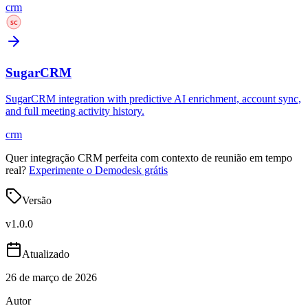
crm
SugarCRM
SugarCRM integration with predictive AI enrichment, account sync,
and full meeting activity history.
crm
Quer integração CRM perfeita com contexto de reunião em tempo
real?
Experimente o Demodesk grátis
Versão
v
1.0.0
Atualizado
26 de março de 2026
Autor