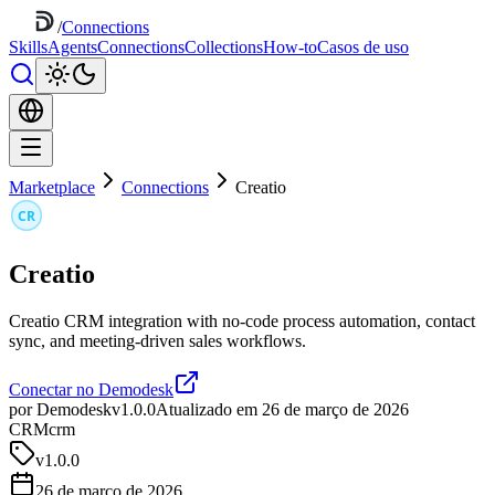
/
Connections
Skills
Agents
Connections
Collections
How-to
Casos de uso
Marketplace
Connections
Creatio
Creatio
Creatio CRM integration with no-code process automation, contact
sync, and meeting-driven sales workflows.
Conectar no Demodesk
por Demodesk
v1.0.0
Atualizado em 26 de março de 2026
CRM
crm
v
1.0.0
26 de março de 2026