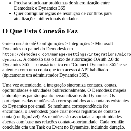
Precisa solucionar problemas de sincronização entre
Demodesk e Dynamics 365
Quer configurar regras de resolução de conflitos para
atualizações bidirecionais de dados
O Que Esta Conexão Faz
Guie o usuário até Configurações > Integrações > Microsoft
Dynamics no painel do Demodesk em
https://demodesk.com/manage/settings/integrations/micro
. A conexão usa o fluxo de autorização OAuth 2.0 do
dynamics
Dynamics 365 — o usuário clica em "Connect Dynamics 365" e se
autentica com uma conta que tem acesso à API habilitado
(tipicamente um administrador Dynamics 365).
Uma vez autenticado, a integração sincroniza contatos, contas,
oportunidades e atividades bidirecionalmente. O Demodesk mapeia
tanto objetos padrão quanto personalizados do Dynamics. Os
participantes das reuniões são correspondidos aos contatos existentes
do Dynamics por email. Se nenhuma correspondência for
encontrada, o Demodesk pode criar novos registros de contato e
conta (configurável). As reuniões são associadas a oportunidades
abertas com base nas relações contato-oportunidade. Cada reunião
concluída cria um Task ou Event no Dynamics, incluindo duração,