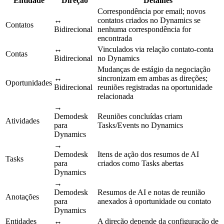
Entidade
Direção
Detalhes
Correspondência por email; novos
↔
contatos criados no Dynamics se
Contatos
Bidirecional
nenhuma correspondência for
encontrada
↔
Vinculados via relação contato-conta
Contas
Bidirecional
no Dynamics
Mudanças de estágio da negociação
↔
sincronizam em ambas as direções;
Oportunidades
Bidirecional
reuniões registradas na oportunidade
relacionada
→
Demodesk
Reuniões concluídas criam
Atividades
para
Tasks/Events no Dynamics
Dynamics
→
Demodesk
Itens de ação dos resumos de AI
Tasks
para
criados como Tasks abertas
Dynamics
→
Demodesk
Resumos de AI e notas de reunião
Anotações
para
anexados à oportunidade ou contato
Dynamics
Entidades
↔
A direção depende da configuração de