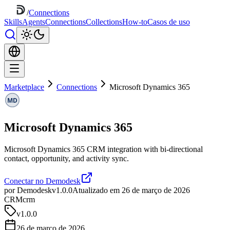
/
Connections
Skills
Agents
Connections
Collections
How-to
Casos de uso
Marketplace
Connections
Microsoft Dynamics 365
Microsoft Dynamics 365
Microsoft Dynamics 365 CRM integration with bi-directional
contact, opportunity, and activity sync.
Conectar no Demodesk
por Demodesk
v1.0.0
Atualizado em 26 de março de 2026
CRM
crm
v
1.0.0
26 de março de 2026