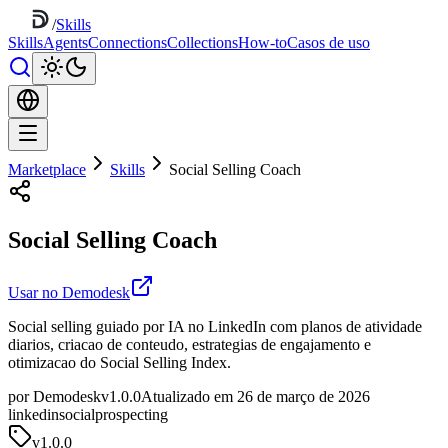
/
Skills
Skills
Agents
Connections
Collections
How-to
Casos de uso
Marketplace
Skills
Social Selling Coach
Social Selling Coach
Usar no Demodesk
Social selling guiado por IA no LinkedIn com planos de atividade
diarios, criacao de conteudo, estrategias de engajamento e
otimizacao do Social Selling Index.
por Demodesk
v1.0.0
Atualizado em 26 de março de 2026
linkedin
social
prospecting
v
1.0.0