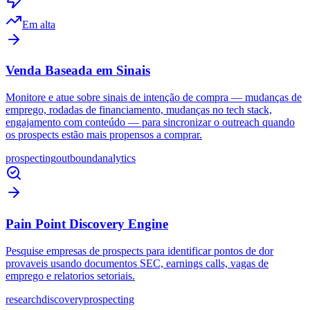
Em alta
Venda Baseada em Sinais
Monitore e atue sobre sinais de intenção de compra — mudanças de
emprego, rodadas de financiamento, mudanças no tech stack,
engajamento com conteúdo — para sincronizar o outreach quando
os prospects estão mais propensos a comprar.
prospecting
outbound
analytics
Pain Point Discovery Engine
Pesquise empresas de prospects para identificar pontos de dor
provaveis usando documentos SEC, earnings calls, vagas de
emprego e relatorios setoriais.
research
discovery
prospecting