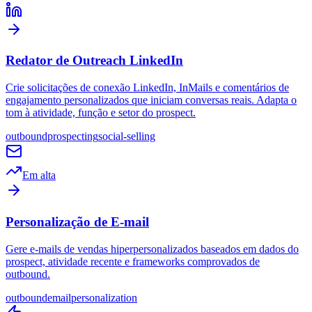
Redator de Outreach LinkedIn
Crie solicitações de conexão LinkedIn, InMails e comentários de
engajamento personalizados que iniciam conversas reais. Adapta o
tom à atividade, função e setor do prospect.
outbound
prospecting
social-selling
Em alta
Personalização de E-mail
Gere e-mails de vendas hiperpersonalizados baseados em dados do
prospect, atividade recente e frameworks comprovados de
outbound.
outbound
email
personalization