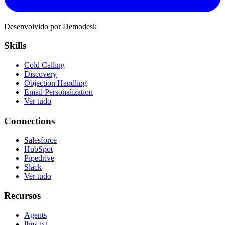
Desenvolvido por Demodesk
Skills
Cold Calling
Discovery
Objection Handling
Email Personalization
Ver tudo
Connections
Salesforce
HubSpot
Pipedrive
Slack
Ver tudo
Recursos
Agents
llms.txt