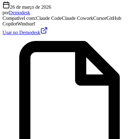
26 de março de 2026
por
Demodesk
Compatível com
:
Claude Code
Claude Cowork
Cursor
GitHub
Copilot
Windsurf
Usar no Demodesk