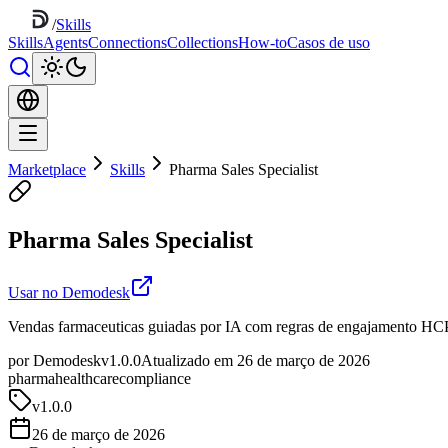
/
Skills
Skills
Agents
Connections
Collections
How-to
Casos de uso
Marketplace
Skills
Pharma Sales Specialist
Pharma Sales Specialist
Usar no Demodesk
Vendas farmaceuticas guiadas por IA com regras de engajamento HCP,
por Demodesk
v1.0.0
Atualizado em 26 de março de 2026
pharma
healthcare
compliance
v
1.0.0
26 de março de 2026