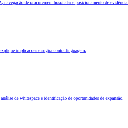
navegação de procurement hospitalar e posicionamento de evidência c
 explique implicacoes e sugira contra-linguagem.
análise de whitespace e identificação de oportunidades de expansão.