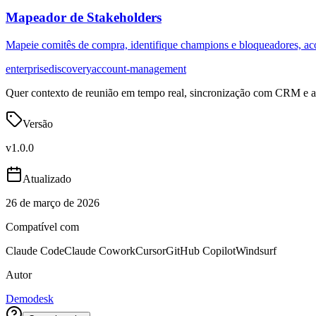
Mapeador de Stakeholders
Mapeie comitês de compra, identifique champions e bloqueadores, acom
enterprise
discovery
account-management
Quer contexto de reunião em tempo real, sincronização com CRM e an
Versão
v
1.0.0
Atualizado
26 de março de 2026
Compatível com
Claude Code
Claude Cowork
Cursor
GitHub Copilot
Windsurf
Autor
Demodesk