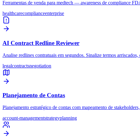
Ferramentas de venda para medtech — awareness de compliance FDA, 
healthcare
compliance
enterprise
AI Contract Redline Reviewer
Analise redlines contratuais em segundos. Sinalize termos arriscados,
legal
contracts
negotiation
Planejamento de Contas
Planejamento estratégico de contas com mapeamento de stakeholders, 
account-management
strategy
planning