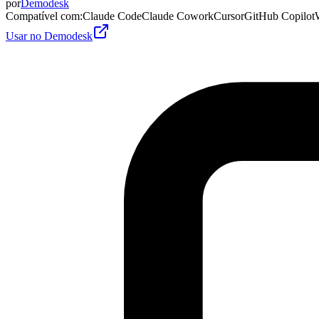
por
Demodesk
Compatível com
:
Claude Code
Claude Cowork
Cursor
GitHub Copilot
Usar no Demodesk