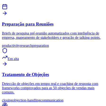
Preparação para Reuniões
Briefs de pesquisa pré-reunião automatizados com inteligência de
empresa, mapeamento de stakeholders e geração de talking points.
productivity
research
preparation
Em alta
Tratamento de Objeções
Detecção de objeções em tempo real e coaching de resposta com
frameworks comprovados para as 50 objeções de vendas mais
comuns.
closing
objection-handling
communication