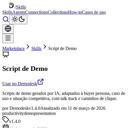
/
Skills
Skills
Agents
Connections
Collections
How-to
Casos de uso
Marketplace
Skills
Script de Demo
Script de Demo
Usar no Demodesk
Scripts de demo gerados por IA, adaptados à buyer persona, caso de
uso e situação competitiva, com talk track e caminhos de clique.
por Demodesk
v1.4.0
Atualizado em 11 de março de 2026
productivity
demo
presentation
v
1.4.0