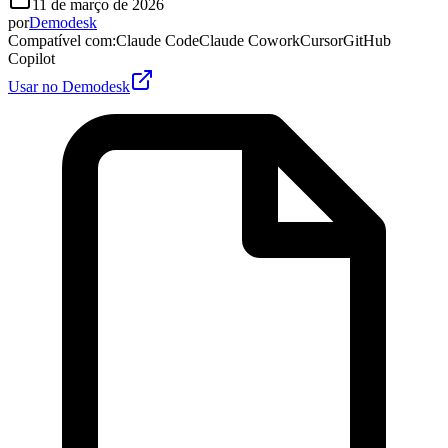
11 de março de 2026
por
Demodesk
Compatível com
:
Claude Code
Claude Cowork
Cursor
GitHub
Copilot
Usar no Demodesk