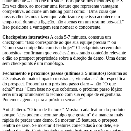
naturalmente -- não crie um slide "Por que somos melhores que X".
Em vez disso, ao mostrar uma feature que representa vantagem
competitiva, adicione um talking point como: "Uma coisa que
nossos clientes nos dizem que valorizam é que isso acontece em
tempo real durante a ligação, não apenas em um resumo pós-call."
Isso posiciona a vantagem sem nomear o concorrente.
Checkpoints interativos
A cada 5-7 minutos, construa um
checkpoint: "Isso corresponde ao que sua equipe precisa?" ou
"Como sua equipe lida com isso hoje?" Checkpoints servem dois
propósitos: confirmam que você está mostrando conteúdo relevante
e dão ao prospect propriedade sobre a direção da demo. Uma demo
sem checkpoints é um monólogo.
Fechamento e próximos passos (últimos 3-5 minutos)
Resuma as
2-3 coisas de maior impacto mostradas, vinculadas à dor específica
do prospect. Proponha um próximo passo claro -- não "O que
acha?" mas "Com base no que cobrimos, o próximo passo lógico
seria um aprofundamento técnico com sua equipe de engenharia.
Podemos agendar para a próxima semana?"
Anti-Pattern: "O tour de features" Mostrar cada feature do produto
porque "eles podem encontrar algo que gostem" é a maneira mais
rápida de perder uma demo. Se mostrar 15 features, o prospect
lembra de zero. Se mostrar 3 features conectadas à dor dele, ele
lembra das três. Corte impiedosamente features que não mapeiam