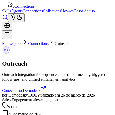
/
Connections
Skills
Agents
Connections
Collections
How-to
Casos de uso
Marketplace
Connections
Outreach
Outreach
Outreach integration for sequence automation, meeting-triggered
follow-ups, and unified engagement analytics.
Conectar no Demodesk
por Demodesk
v1.0.0
Atualizado em 26 de março de 2026
Sales Engagement
sales-engagement
v
1.0.0
26 de março de 2026