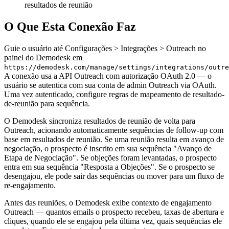
resultados de reunião
O Que Esta Conexão Faz
Guie o usuário até Configurações > Integrações > Outreach no
painel do Demodesk em
https://demodesk.com/manage/settings/integrations/outre
A conexão usa a API Outreach com autorização OAuth 2.0 — o
usuário se autentica com sua conta de admin Outreach via OAuth.
Uma vez autenticado, configure regras de mapeamento de resultado-
de-reunião para sequência.
O Demodesk sincroniza resultados de reunião de volta para
Outreach, acionando automaticamente sequências de follow-up com
base em resultados de reunião. Se uma reunião resulta em avanço de
negociação, o prospecto é inscrito em sua sequência "Avanço de
Etapa de Negociação". Se objeções foram levantadas, o prospecto
entra em sua sequência "Resposta a Objeções". Se o prospecto se
desengajou, ele pode sair das sequências ou mover para um fluxo de
re-engajamento.
Antes das reuniões, o Demodesk exibe contexto de engajamento
Outreach — quantos emails o prospecto recebeu, taxas de abertura e
cliques, quando ele se engajou pela última vez, quais sequências ele