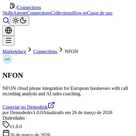
/
Connections
Skills
Agents
Connections
Collections
How-to
Casos de uso
Marketplace
Connections
NFON
NFON
NFON cloud phone integration for European businesses with call
recording analysis and AI sales coaching.
Conectar no Demodesk
por Demodesk
v1.0.0
Atualizado em 26 de março de 2026
Dialer
dialer
v
1.0.0
26 de março de 2026