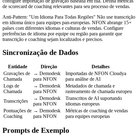
configure importação de gravação baseada em fila. Defina métricas
de scorecard de coaching relevantes para seu processo de vendas.
Anti-Pattern: "Um Idioma Para Todas Regiões" Não use transcrição
em idioma único para equipes pan-europeias. NFON abrange 15+
países com diferentes idiomas e culturas de vendas. Configure
preferências de idioma por equipe ou região para garantir que
transcrição e coaching sejam localizados e precisos.
Sincronização de Dados
Entidade
Direção
Detalhes
Gravações de
→ Demodesk
Importadas de NFON Cloudya
Chamada
para NFON
para análise de AI
Logs de
→ Demodesk
Metadados de chamada e
Chamada
para NFON
rastreamento de chamada europeu
→ Demodesk
Transcritos de AI suportando
Transcrições
para NFON
idiomas europeus
Pontuações de
→ Demodesk
Métricas de coaching de vendas
Coaching
para NFON
para equipes europeias
Prompts de Exemplo