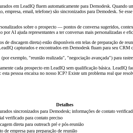
turados em LeadIQ fluem automaticamente para Demodesk. Quando um 
go, empresa, email, telefone) são sincronizados para Demodesk. Se es
rsonalizados sobre o prospecto — pontos de conversa sugeridos, contex
o por AI ajuda representantes a ter conversas mais personalizadas e efi
s de discagem direta) estão disponíveis em telas de preparação de re
s LeadIQ capturados e encontrados em Demodesk fluam para seu CRM 
 (por exemplo, "reunião realizada", "negociação avançada") para rastr
amente cada prospecto em LeadIQ sem qualificação básica. LeadIQ facil
nte: esta pessoa encaixa no nosso ICP? Existe um problema real que reso
Detalhes
urados sincronizados para Demodesk; informações de contato verificad
al verificado para contato preciso
agem direta para outreach pré e pós-reunião
to de empresa para preparação de reunião