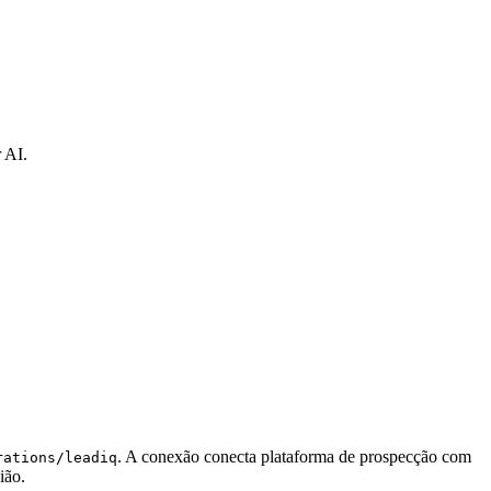
 AI.
. A conexão conecta plataforma de prospecção com
rations/leadiq
ião.