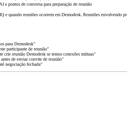
 AI e pontos de conversa para preparação de reunião
IQ e quando reuniões ocorrem em Demodesk. Reuniões envolvendo prosp
ados para Demodesk"
te participante de reunião"
te crie reunião Demodesk se temos conexões mútuas"
antes de enviar convite de reunião"
até negociação fechada"