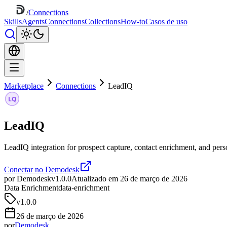
/
Connections
Skills
Agents
Connections
Collections
How-to
Casos de uso
Marketplace
Connections
LeadIQ
LeadIQ
LeadIQ integration for prospect capture, contact enrichment, and per
Conectar no Demodesk
por Demodesk
v1.0.0
Atualizado em 26 de março de 2026
Data Enrichment
data-enrichment
v
1.0.0
26 de março de 2026
por
Demodesk