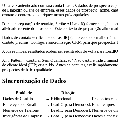
Uma vez autenticado com sua conta LeadIQ, dados de prospecto cap
de LinkedIn ou site de empresa, esses dados de prospecto (nome, car
contato e contexto de enriquecimento pré-populados.
Durante preparação de reunião, Scribe AI LeadIQ fornece insights pe
atividade recente do prospecto. Este contexto de preparação alimentad
Dados de contato verificados de LeadIQ (endereços de email e número
contato precisas. Configure sincronização CRM para que prospecto
Após reuniões, resultados podem ser registrados de volta para LeadIQ
Anti-Pattern: "Capturar Sem Qualificação" Não capture indiscriminad
de cliente ideal (ICP) cria ruído. Antes de capturar, avalie rapidame
prospectos de baixa qualidade.
Sincronização de Dados
Entidade
Direção
Dados de Contato
↔ Bidirecional
Prospectos capt
Endereços de Email
→ LeadIQ para Demodesk
Email empresari
Números de Telefone
→ LeadIQ para Demodesk
Números de disc
Inteligência de Empresa
→ LeadIQ para Demodesk
Dados e contex