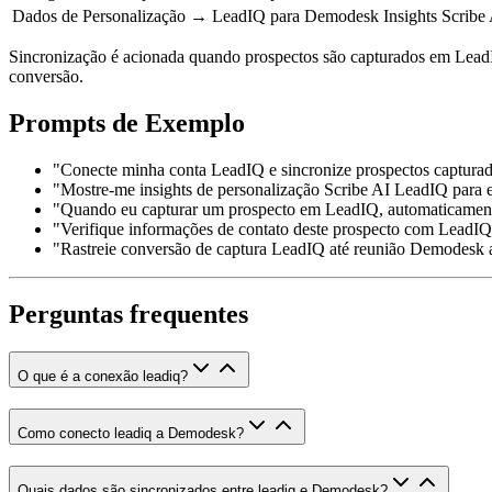
Dados de Personalização
→ LeadIQ para Demodesk
Insights Scribe
Sincronização é acionada quando prospectos são capturados em Lead
conversão.
Prompts de Exemplo
"Conecte minha conta LeadIQ e sincronize prospectos captur
"Mostre-me insights de personalização Scribe AI LeadIQ para es
"Quando eu capturar um prospecto em LeadIQ, automaticamen
"Verifique informações de contato deste prospecto com LeadIQ 
"Rastreie conversão de captura LeadIQ até reunião Demodesk 
Perguntas frequentes
O que é a conexão leadiq?
Como conecto leadiq a Demodesk?
Quais dados são sincronizados entre leadiq e Demodesk?