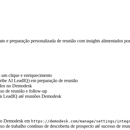
ato e preparação personalizada de reunião com insights alimentados por
 um clique e enriquecimento
Scribe AI LeadIQ) em preparação de reunião
ados no Demodesk
iso de reunião e follow-up
 em LeadIQ até reuniões Demodesk
l do Demodesk em
https://demodesk.com/manage/settings/integ
o de trabalho contínuo de descoberta de prospecto até sucesso de reun