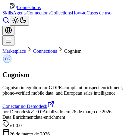
/
Connections
Skills
Agents
Connections
Collections
How-to
Casos de uso
Marketplace
Connections
Cognism
Cognism
Cognism integration for GDPR-compliant prospect enrichment,
phone-verified mobile data, and European sales intelligence.
Conectar no Demodesk
por Demodesk
v1.0.0
Atualizado em 26 de março de 2026
Data Enrichment
data-enrichment
v
1.0.0
26 de março de 2026