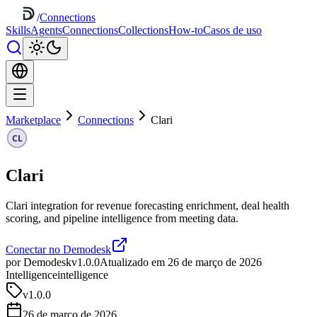
/
Connections
Skills
Agents
Connections
Collections
How-to
Casos de uso
Marketplace
Connections
Clari
Clari
Clari integration for revenue forecasting enrichment, deal health
scoring, and pipeline intelligence from meeting data.
Conectar no Demodesk
por Demodesk
v1.0.0
Atualizado em 26 de março de 2026
Intelligence
intelligence
v
1.0.0
26 de março de 2026