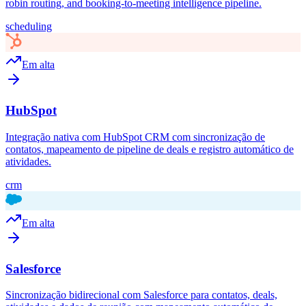
robin routing, and booking-to-meeting intelligence pipeline.
scheduling
Em alta
HubSpot
Integração nativa com HubSpot CRM com sincronização de
contatos, mapeamento de pipeline de deals e registro automático de
atividades.
crm
Em alta
Salesforce
Sincronização bidirecional com Salesforce para contatos, deals,