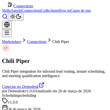
/
Connections
Skills
Agents
Connections
Collections
How-to
Casos de uso
Marketplace
Connections
Chili Piper
Chili Piper
Chili Piper integration for inbound lead routing, instant scheduling,
and meeting qualification intelligence.
Conectar no Demodesk
por Demodesk
v1.0.0
Atualizado em 26 de março de 2026
Scheduling
scheduling
v
1.0.0
26 de março de 2026