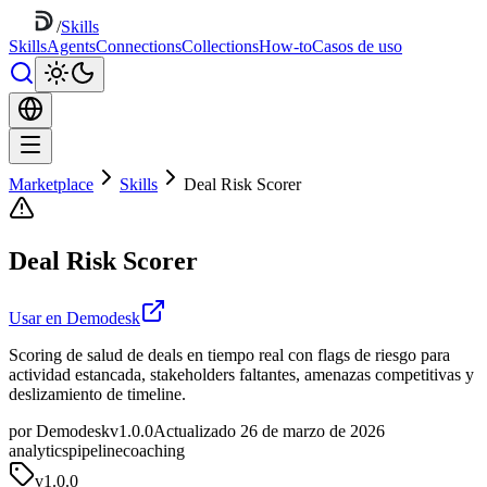
/
Skills
Skills
Agents
Connections
Collections
How-to
Casos de uso
Marketplace
Skills
Deal Risk Scorer
Deal Risk Scorer
Usar en Demodesk
Scoring de salud de deals en tiempo real con flags de riesgo para
actividad estancada, stakeholders faltantes, amenazas competitivas y
deslizamiento de timeline.
por Demodesk
v1.0.0
Actualizado 26 de marzo de 2026
analytics
pipeline
coaching
v
1.0.0