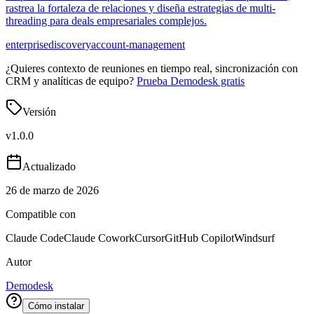
rastrea la fortaleza de relaciones y diseña estrategias de multi-
threading para deals empresariales complejos.
enterprise
discovery
account-management
¿Quieres contexto de reuniones en tiempo real, sincronización con
CRM y analíticas de equipo?
Prueba Demodesk gratis
Versión
v
1.0.0
Actualizado
26 de marzo de 2026
Compatible con
Claude Code
Claude Cowork
Cursor
GitHub Copilot
Windsurf
Autor
Demodesk
Cómo instalar