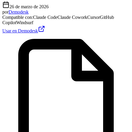
26 de marzo de 2026
por
Demodesk
Compatible con
:
Claude Code
Claude Cowork
Cursor
GitHub
Copilot
Windsurf
Usar en Demodesk