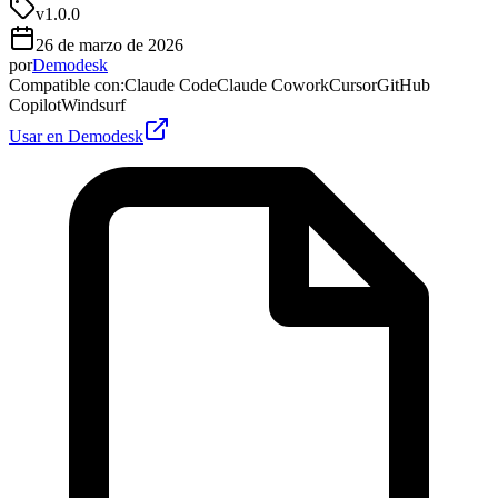
v
1.0.0
26 de marzo de 2026
por
Demodesk
Compatible con
:
Claude Code
Claude Cowork
Cursor
GitHub
Copilot
Windsurf
Usar en Demodesk