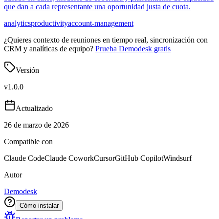
que dan a cada representante una oportunidad justa de cuota.
analytics
productivity
account-management
¿Quieres contexto de reuniones en tiempo real, sincronización con
CRM y analíticas de equipo?
Prueba Demodesk gratis
Versión
v
1.0.0
Actualizado
26 de marzo de 2026
Compatible con
Claude Code
Claude Cowork
Cursor
GitHub Copilot
Windsurf
Autor
Demodesk
Cómo instalar