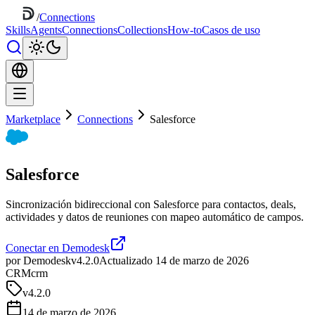
/
Connections
Skills
Agents
Connections
Collections
How-to
Casos de uso
Marketplace
Connections
Salesforce
Salesforce
Sincronización bidireccional con Salesforce para contactos, deals,
actividades y datos de reuniones con mapeo automático de campos.
Conectar en Demodesk
por Demodesk
v4.2.0
Actualizado 14 de marzo de 2026
CRM
crm
v
4.2.0
14 de marzo de 2026