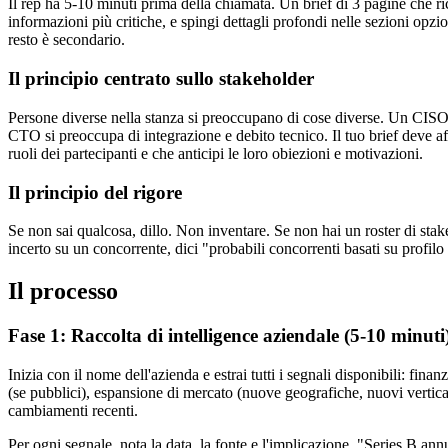
Il rep ha 5-10 minuti prima della chiamata. Un brief di 3 pagine che ri
informazioni più critiche, e spingi dettagli profondi nelle sezioni opzi
resto è secondario.
Il principio centrato sullo stakeholder
Persone diverse nella stanza si preoccupano di cose diverse. Un CISO
CTO si preoccupa di integrazione e debito tecnico. Il tuo brief deve af
ruoli dei partecipanti e che anticipi le loro obiezioni e motivazioni.
Il principio del rigore
Se non sai qualcosa, dillo. Non inventare. Se non hai un roster di stake
incerto su un concorrente, dici "probabili concorrenti basati su profilo 
Il processo
Fase 1: Raccolta di intelligence aziendale (5-10 minuti
Inizia con il nome dell'azienda e estrai tutti i segnali disponibili: fin
(se pubblici), espansione di mercato (nuove geografiche, nuovi vertical)
cambiamenti recenti.
Per ogni segnale, nota la data, la fonte e l'implicazione. "Series B 