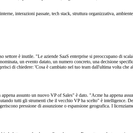
interne, interazioni passate, tech stack, struttura organizzativa, ambie
so settore è inutile. "Le aziende SaaS enterprise si preoccupano di scala
nominata, un evento datato, un numero concreto, una decisione specifica. 
erisci di chiedere: 'Cosa è cambiato nel tuo team dall'ultima volta che 
 appena assunto un nuovo VP of Sales" è dato. "Acme ha appena assunto
utando tutti gli strumenti che il vecchio VP ha scelto" è intelligence. D
geriscono pressione di assunzione o espansione geografica. I licenziame