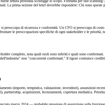
chiede lettura profonda sconfigge lo scopo. Formatta per fast scanning: g
onali. La prima sezione del brief dovrebbe rispondere: Chi sono queste pe
 si preoccupa di sicurezza e conformità. Un CFO si preoccupa di costo 
frontare le preoccupazioni specifiche di ogni stakeholder e le priorità, 
holder completo, nota quali ruoli sono inferiti e quali sono confermati. S
dell'industria" non "concorrenti confermati." Il rigore costruisce credibil
)
anziamento (importo, tempistica, valutazione, investitori), assunzioni rece
, partnership, acquisizioni, licenziamenti, copertura mediatica. Priorita 
annunciato marzo 2024 — probabile pressione di assunzione sulla funzion