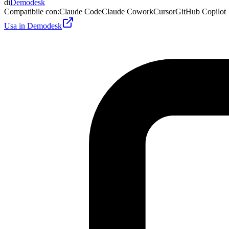
di
Demodesk
Compatibile con
:
Claude Code
Claude Cowork
Cursor
GitHub Copilot
Usa in Demodesk