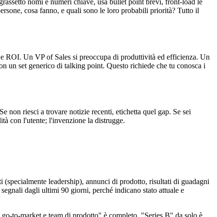
rassetto nomi e numeri chiave, usa bullet point brevi, front-load le
rsone, cosa fanno, e quali sono le loro probabili priorità? Tutto il
e ROI. Un VP of Sales si preoccupa di produttività ed efficienza. Un
non un set generico di talking point. Questo richiede che tu conosca i
e non riesci a trovare notizie recenti, etichetta quel gap. Se sei
ità con l'utente; l'invenzione la distrugge.
nti (specialmente leadership), annunci di prodotto, risultati di guadagni
segnali dagli ultimi 90 giorni, perché indicano stato attuale e
e go-to-market e team di prodotto" è completo. "Series B" da solo è