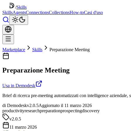
/
Skills
Skills
Agents
Connections
Collections
How-to
Casi d'uso
Marketplace
Skills
Preparazione Meeting
Preparazione Meeting
Usa in Demodesk
Brief di ricerca pre-meeting automatizzati con intelligence aziendale,
di Demodesk
v2.0.5
Aggiornato il 11 marzo 2026
productivity
research
preparation
prospecting
discovery
v
2.0.5
11 marzo 2026