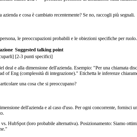
ta azienda e cosa è cambiato recentemente? Se no, raccogli più segnali.
 persona, le preoccupazioni probabili e le obiezioni specifiche per ruolo.
azione
Suggested talking point
uparli]
[2-3 punti specifici]
se del deal e alla dimensione dell'azienda. Esempio: "Per una chiamata di
d of Eng (complessità di integrazione)." Etichetta le inferenze chiaram
articolare una cosa che si preoccupano?
la dimensione dell'azienda e al caso d'uso. Per ogni concorrente, fornisc
to.
) vs. HubSpot (loro probabile alternativa). Posizionamento: Siamo ottimiz
ne."