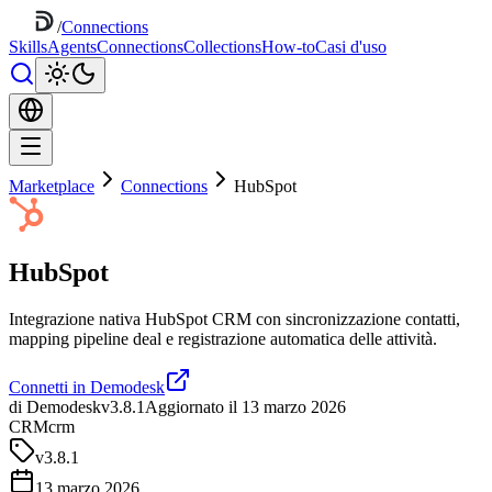
/
Connections
Skills
Agents
Connections
Collections
How-to
Casi d'uso
Marketplace
Connections
HubSpot
HubSpot
Integrazione nativa HubSpot CRM con sincronizzazione contatti,
mapping pipeline deal e registrazione automatica delle attività.
Connetti in Demodesk
di Demodesk
v3.8.1
Aggiornato il 13 marzo 2026
CRM
crm
v
3.8.1
13 marzo 2026