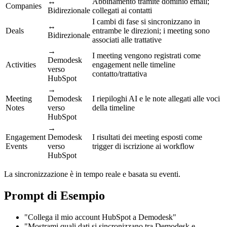
↔
Abbinamento tramite dominio email;
Companies
Bidirezionale
collegati ai contatti
I cambi di fase si sincronizzano in
↔
Deals
entrambe le direzioni; i meeting sono
Bidirezionale
associati alle trattative
→
I meeting vengono registrati come
Demodesk
Activities
engagement nelle timeline
verso
contatto/trattativa
HubSpot
→
Meeting
Demodesk
I riepiloghi AI e le note allegati alle voci
Notes
verso
della timeline
HubSpot
→
Engagement
Demodesk
I risultati dei meeting esposti come
Events
verso
trigger di iscrizione ai workflow
HubSpot
La sincronizzazione è in tempo reale e basata su eventi.
Prompt di Esempio
"Collega il mio account HubSpot a Demodesk"
"Mostrami quali dati si sincronizzano tra Demodesk e