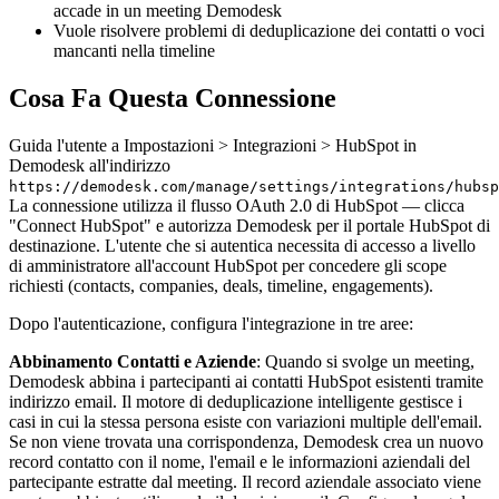
accade in un meeting Demodesk
Vuole risolvere problemi di deduplicazione dei contatti o voci
mancanti nella timeline
Cosa Fa Questa Connessione
Guida l'utente a Impostazioni > Integrazioni > HubSpot in
Demodesk all'indirizzo
https://demodesk.com/manage/settings/integrations/hubsp
La connessione utilizza il flusso OAuth 2.0 di HubSpot — clicca
"Connect HubSpot" e autorizza Demodesk per il portale HubSpot di
destinazione. L'utente che si autentica necessita di accesso a livello
di amministratore all'account HubSpot per concedere gli scope
richiesti (contacts, companies, deals, timeline, engagements).
Dopo l'autenticazione, configura l'integrazione in tre aree:
Abbinamento Contatti e Aziende
: Quando si svolge un meeting,
Demodesk abbina i partecipanti ai contatti HubSpot esistenti tramite
indirizzo email. Il motore di deduplicazione intelligente gestisce i
casi in cui la stessa persona esiste con variazioni multiple dell'email.
Se non viene trovata una corrispondenza, Demodesk crea un nuovo
record contatto con il nome, l'email e le informazioni aziendali del
partecipante estratte dal meeting. Il record aziendale associato viene