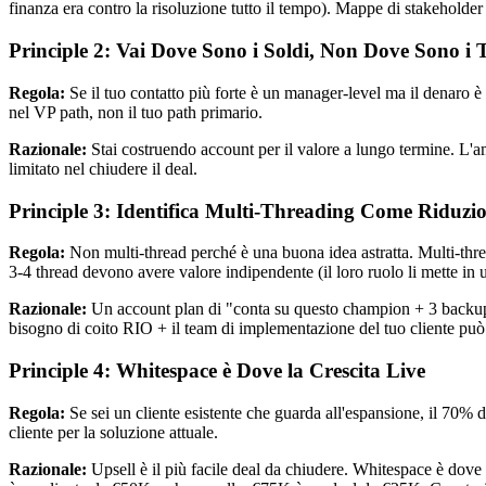
finanza era contro la risoluzione tutto il tempo). Mappe di stakeholder f
Principle 2: Vai Dove Sono i Soldi, Non Dove Sono i 
Regola:
Se il tuo contatto più forte è un manager-level ma il denaro è c
nel VP path, non il tuo path primario.
Razionale:
Stai costruendo account per il valore a lungo termine. L'a
limitato nel chiudere il deal.
Principle 3: Identifica Multi-Threading Come Riduzio
Regola:
Non multi-thread perché è una buona idea astratta. Multi-threa
3-4 thread devono avere valore indipendente (il loro ruolo li mette in u
Razionale:
Un account plan di "conta su questo champion + 3 backup al
bisogno di coito RIO + il team di implementazione del tuo cliente può
Principle 4: Whitespace è Dove la Crescita Live
Regola:
Se sei un cliente esistente che guarda all'espansione, il 70% 
cliente per la soluzione attuale.
Razionale:
Upsell è il più facile deal da chiudere. Whitespace è dov