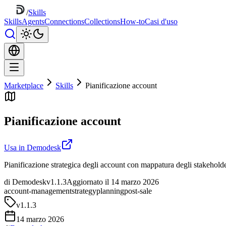
/
Skills
Skills
Agents
Connections
Collections
How-to
Casi d'uso
Marketplace
Skills
Pianificazione account
Pianificazione account
Usa in Demodesk
Pianificazione strategica degli account con mappatura degli stakeholder
di Demodesk
v1.1.3
Aggiornato il 14 marzo 2026
account-management
strategy
planning
post-sale
v
1.1.3
14 marzo 2026