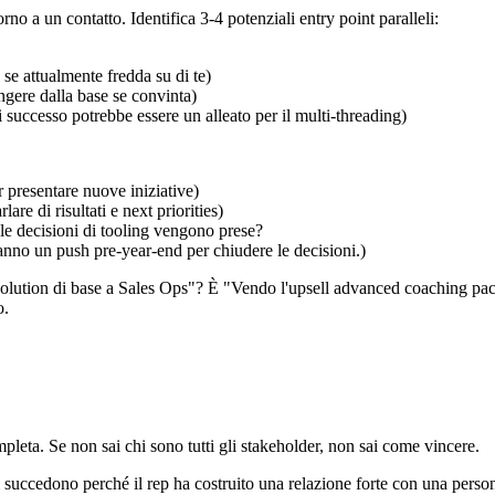
rno a un contatto. Identifica 3-4 potenziali entry point paralleli:
se attualmente fredda su di te)
gere dalla base se convinta)
 successo potrebbe essere un alleato per il multi-threading)
 presentare nuove iniziative)
re di risultati e next priorities)
 le decisioni di tooling vengono prese?
anno un push pre-year-end per chiudere le decisioni.)
io solution di base a Sales Ops"? È "Vendo l'upsell advanced coaching p
o.
ta. Se non sai chi sono tutti gli stakeholder, non sai come vincere.
i succedono perché il rep ha costruito una relazione forte con una perso