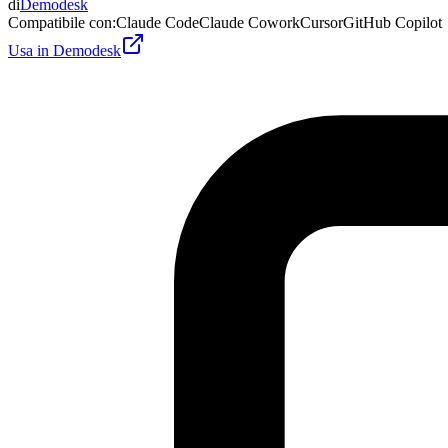
di
Demodesk
Compatibile con
:
Claude Code
Claude Cowork
Cursor
GitHub Copilot
Usa in Demodesk