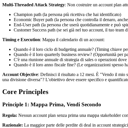
Multi-Threaded Attack Strategy
: Non costruire un account plan atto
Champion path (la persona più ricettiva che hai identificato)
Economic Buyer path (la persona che controlla il denaro, anche 
End-User path (la persona che userà quotidianamente e può spin
Customer Success path (se sei già nel tuo account, il tuo team di
Timing e Execution
: Mappa il calendario di un account:
Quando è il loro ciclo di budgeting annuale? (Timing chiave per
Quando è il loro quarterly business review? (Opportunità per parla
C'è una riunione annuale di strategia di sales o operazioni dove
Quando è il loro anno fiscale fine? (Le organizzazioni spesso h
Account Objective
: Definisci il risultato a 12 mesi. È "Vendo il m
una divisione diversa"? L'obiettivo deve essere specifico e quantificat
Core Principles
Principle 1: Mappa Prima, Vendi Secondo
Regola:
Nessun account plan senza prima una mappa stakeholder comple
Razionale:
La maggior parte delle perdite di deal in account strategic