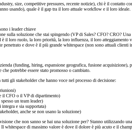
dustry, size, competitive pressures, recente notizie), chi è il contatto c
no usando), quale è il gap tra il loro attuale workflow e il loro ideale.
sono i leader chiave
ione sulla soluzione che stai spingendo (VP di Sales? CFO? CRO? Una
è il loro ruolo, la loro priorità, la loro influenza, il loro atteggiament
 penetrato e dove è il più grande whitespace (non sono attuali clienti in
'azienda (funding, hiring, espansione geografica, fusione acquisizione),
ave che potrebbe essere stato promosso o cambiato.
a tutti gli stakeholder che hanno voce nel processo di decisione:
riunioni)
e il CFO o il VP di dipartimento)
 spesso un team leader)
 integra e sia supportata)
 stakeholder, anche se non usano la soluzione)
 divisione che non sanno se hai una soluzione per? Stanno utilizzando 
? Il whitespace di massimo valore è dove il dolore è più acuto e il champ