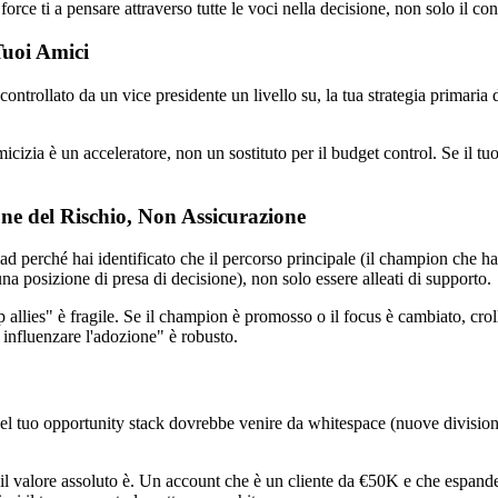
orce ti a pensare attraverso tutte le voci nella decisione, non solo il con
Tuoi Amici
ontrollato da un vice presidente un livello su, la tua strategia primaria 
micizia è un acceleratore, non un sostituto per il budget control. Se il
ne del Rischio, Non Assicurazione
d perché hai identificato che il percorso principale (il champion che ha
na posizione di presa di decisione), non solo essere alleati di supporto.
lies" è fragile. Se il champion è promosso o il focus è cambiato, croll
 influenzare l'adozione" è robusto.
del tuo opportunity stack dovrebbe venire da whitespace (nuove divisioni
e il valore assoluto è. Un account che è un cliente da €50K e che espa