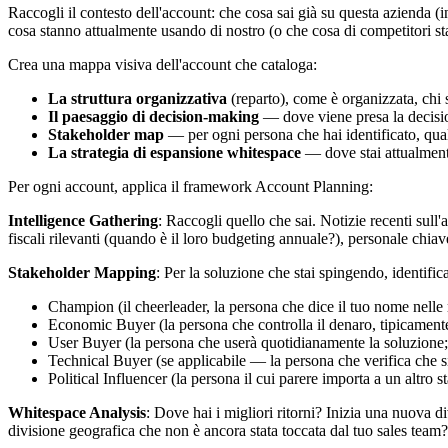
Raccogli il contesto dell'account: che cosa sai già su questa azienda (in
cosa stanno attualmente usando di nostro (o che cosa di competitori stan
Crea una mappa visiva dell'account che cataloga:
La struttura organizzativa
(reparto), come è organizzata, chi 
Il paesaggio di decision-making
— dove viene presa la decis
Stakeholder map
— per ogni persona che hai identificato, qual 
La strategia di espansione whitespace
— dove stai attualmente
Per ogni account, applica il framework Account Planning:
Intelligence Gathering
: Raccogli quello che sai. Notizie recenti sull
fiscali rilevanti (quando è il loro budgeting annuale?), personale chi
Stakeholder Mapping
: Per la soluzione che stai spingendo, identific
Champion (il cheerleader, la persona che dice il tuo nome nelle 
Economic Buyer (la persona che controlla il denaro, tipicament
User Buyer (la persona che userà quotidianamente la soluzione;
Technical Buyer (se applicabile — la persona che verifica che si
Political Influencer (la persona il cui parere importa a un altro
Whitespace Analysis
: Dove hai i migliori ritorni? Inizia una nuova
divisione geografica che non è ancora stata toccata dal tuo sales team