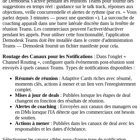
de Demodesk s'active pendant les réunions Teams pour fournir des
suggestions en temps réel : guidance sur le talk track, réponses aux
objections, veille concurrentielle et alertes de rythme (par ex. « Vous
parlez depuis 3 minutes — posez une question »). La surcouche de
coaching apparaît dans une barre latérale discrète dans la fenêtre de
réunion Teams. Les commerciaux peuvent l'activer/désactiver
pendant les appels. Pour utiliser cette fonctionnalité, l'application
Demodesk Teams doit être installée dans le centre d'administration
Teams — Demodesk fournit un fichier manifeste pour cela.
Routage des Canaux pour les Notifications
: Dans l'onglet «
Channel Routing », configurer quels événements post-réunion sont
envoyés à quels canaux Teams. Types de notifications disponibles :
Résumés de réunion
: Adaptive Cards riches avec résumé,
moments clés, actions à mener et un lien vers l'enregistrement
complet.
Mises à jour de deals
: Publiées lorsque les étapes de deal
changent en fonction des résultats de réunion.
Alertes de coaching
: Envoyées aux canaux des managers ou
en DMs lorsque l'IA détecte que les commerciaux ont besoin
de soutien.
Actions à mener
: Publiées dans les canaux de deal avec les
responsables et les dates d'échéance.
Sélectionner les canaux cibles pour chaque type de notification.