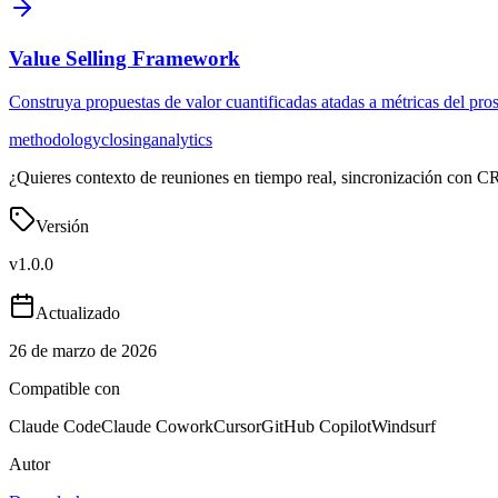
Value Selling Framework
Construya propuestas de valor cuantificadas atadas a métricas del pro
methodology
closing
analytics
¿Quieres contexto de reuniones en tiempo real, sincronización con C
Versión
v
1.0.0
Actualizado
26 de marzo de 2026
Compatible con
Claude Code
Claude Cowork
Cursor
GitHub Copilot
Windsurf
Autor