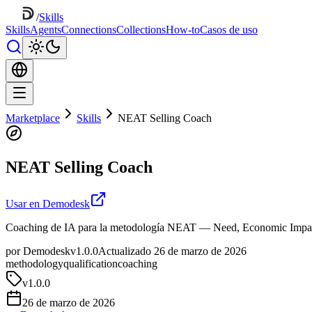
/
Skills
Skills
Agents
Connections
Collections
How-to
Casos de uso
Marketplace
Skills
NEAT Selling Coach
NEAT Selling Coach
Usar en Demodesk
Coaching de IA para la metodología NEAT — Need, Economic Impact,
por Demodesk
v1.0.0
Actualizado 26 de marzo de 2026
methodology
qualification
coaching
v
1.0.0
26 de marzo de 2026