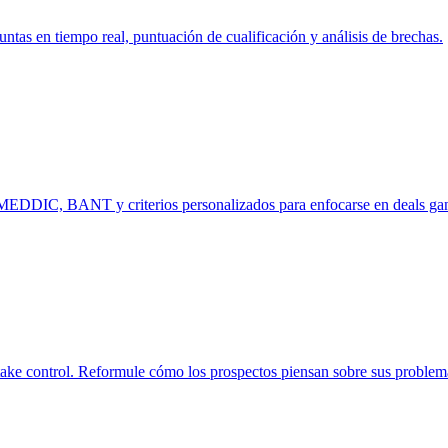
tas en tiempo real, puntuación de cualificación y análisis de brechas.
n MEDDIC, BANT y criterios personalizados para enfocarse en deals ga
take control. Reformule cómo los prospectos piensan sobre sus problem