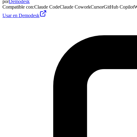
por
Demodesk
Compatible con
:
Claude Code
Claude Cowork
Cursor
GitHub Copilot
W
Usar en Demodesk