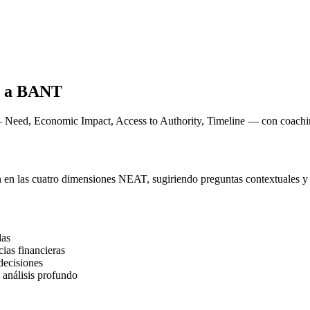
a a BANT
eed, Economic Impact, Access to Authority, Timeline — con coaching 
ión en las cuatro dimensiones NEAT, sugiriendo preguntas contextuales 
das
cias financieras
decisiones
a análisis profundo