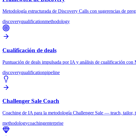
Metodología estructurada de Discovery Calls con sugerencias de pregun
discovery
qualification
methodology
Cualificación de deals
Puntuación de deals impulsada por IA y análisis de cualificación co
discovery
qualification
pipeline
Challenger Sale Coach
Coaching de IA para la metodología Challenger Sale — teach, tailor, 
methodology
coaching
enterprise