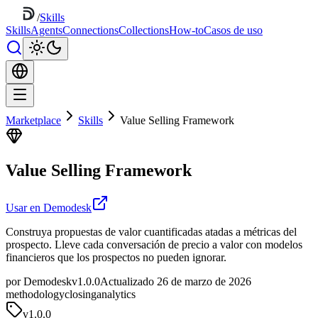
/
Skills
Skills
Agents
Connections
Collections
How-to
Casos de uso
Marketplace
Skills
Value Selling Framework
Value Selling Framework
Usar en Demodesk
Construya propuestas de valor cuantificadas atadas a métricas del
prospecto. Lleve cada conversación de precio a valor con modelos
financieros que los prospectos no pueden ignorar.
por Demodesk
v1.0.0
Actualizado 26 de marzo de 2026
methodology
closing
analytics
v
1.0.0