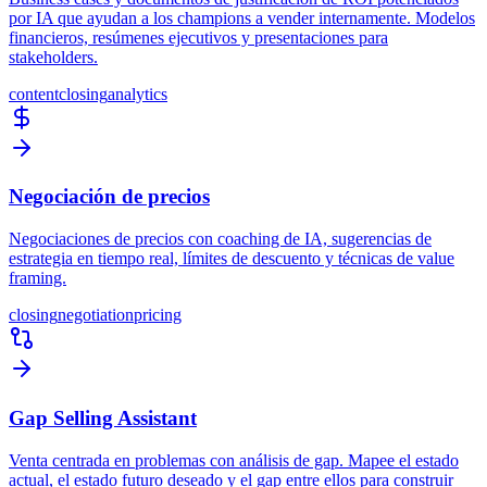
por IA que ayudan a los champions a vender internamente. Modelos
financieros, resúmenes ejecutivos y presentaciones para
stakeholders.
content
closing
analytics
Negociación de precios
Negociaciones de precios con coaching de IA, sugerencias de
estrategia en tiempo real, límites de descuento y técnicas de value
framing.
closing
negotiation
pricing
Gap Selling Assistant
Venta centrada en problemas con análisis de gap. Mapee el estado
actual, el estado futuro deseado y el gap entre ellos para construir