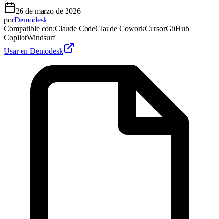
26 de marzo de 2026
por
Demodesk
Compatible con
:
Claude Code
Claude Cowork
Cursor
GitHub
Copilot
Windsurf
Usar en Demodesk