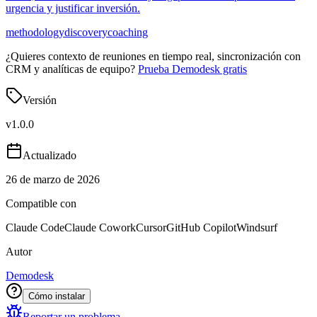
urgencia y justificar inversión.
methodology
discovery
coaching
¿Quieres contexto de reuniones en tiempo real, sincronización con
CRM y analíticas de equipo?
Prueba Demodesk gratis
Versión
v
1.0.0
Actualizado
26 de marzo de 2026
Compatible con
Claude Code
Claude Cowork
Cursor
GitHub Copilot
Windsurf
Autor
Demodesk
Cómo instalar
Reportar un problema