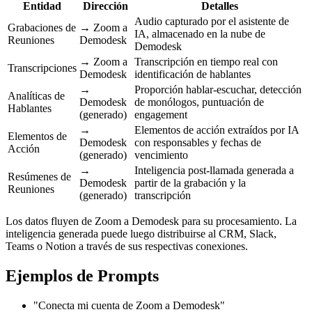
Entidad
Dirección
Detalles
Audio capturado por el asistente de
Grabaciones de
→ Zoom a
IA, almacenado en la nube de
Reuniones
Demodesk
Demodesk
→ Zoom a
Transcripción en tiempo real con
Transcripciones
Demodesk
identificación de hablantes
→
Proporción hablar-escuchar, detección
Analíticas de
Demodesk
de monólogos, puntuación de
Hablantes
(generado)
engagement
→
Elementos de acción extraídos por IA
Elementos de
Demodesk
con responsables y fechas de
Acción
(generado)
vencimiento
→
Inteligencia post-llamada generada a
Resúmenes de
Demodesk
partir de la grabación y la
Reuniones
(generado)
transcripción
Los datos fluyen de Zoom a Demodesk para su procesamiento. La
inteligencia generada puede luego distribuirse al CRM, Slack,
Teams o Notion a través de sus respectivas conexiones.
Ejemplos de Prompts
"Conecta mi cuenta de Zoom a Demodesk"