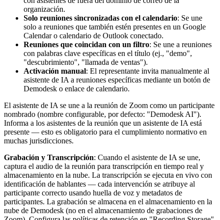
con asistentes de fuera del dominio de correo de la
organización.
Solo reuniones sincronizadas con el calendario
: Se une
solo a reuniones que también estén presentes en un Google
Calendar o calendario de Outlook conectado.
Reuniones que coincidan con un filtro
: Se une a reuniones
con palabras clave específicas en el título (ej., "demo",
"descubrimiento", "llamada de ventas").
Activación manual
: El representante invita manualmente al
asistente de IA a reuniones específicas mediante un botón de
Demodesk o enlace de calendario.
El asistente de IA se une a la reunión de Zoom como un participante
nombrado (nombre configurable, por defecto: "Demodesk AI").
Informa a los asistentes de la reunión que un asistente de IA está
presente — esto es obligatorio para el cumplimiento normativo en
muchas jurisdicciones.
Grabación y Transcripción
: Cuando el asistente de IA se une,
captura el audio de la reunión para transcripción en tiempo real y
almacenamiento en la nube. La transcripción se ejecuta en vivo con
identificación de hablantes — cada intervención se atribuye al
participante correcto usando huella de voz y metadatos de
participantes. La grabación se almacena en el almacenamiento en la
nube de Demodesk (no en el almacenamiento de grabaciones de
Zoom). Configura las políticas de retención en "Recording Storage"