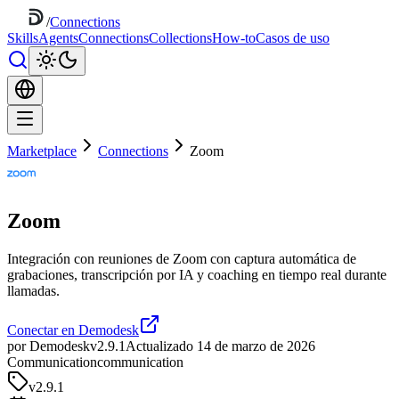
/
Connections
Skills
Agents
Connections
Collections
How-to
Casos de uso
Marketplace
Connections
Zoom
Zoom
Integración con reuniones de Zoom con captura automática de
grabaciones, transcripción por IA y coaching en tiempo real durante
llamadas.
Conectar en Demodesk
por Demodesk
v2.9.1
Actualizado 14 de marzo de 2026
Communication
communication
v
2.9.1