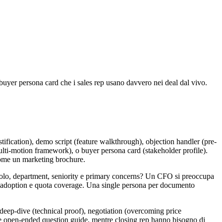
 buyer persona card che i sales rep usano davvero nei deal dal vivo.
tification), demo script (feature walkthrough), objection handler (pre-
multi-motion framework), o buyer persona card (stakeholder profile).
e come un marketing brochure.
tolo, department, seniority e primary concerns? Un CFO si preoccupa
ep adoption e quota coverage. Una single persona per documento
deep-dive (technical proof), negotiation (overcoming price
 e open-ended question guide, mentre closing rep hanno bisogno di