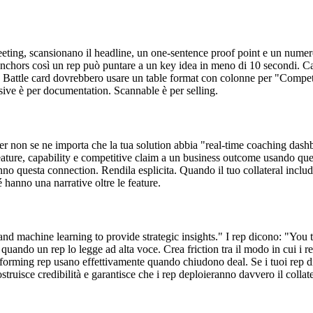
ting, scansionano il headline, un one-sentence proof point e un numer
 anchors così un rep può puntare a un key idea in meno di 10 secondi. Cas
ive. Battle card dovrebbero usare un table format con colonne per "Compe
ive è per documentation. Scannable è per selling.
non se ne importa che la tua solution abbia "real-time coaching dashb
ature, capability e competitive claim a un business outcome usando que
nno questa connection. Rendila esplicita. Quando il tuo collateral inclu
 hanno una narrative oltre le feature.
machine learning to provide strategic insights." I rep dicono: "You t
quando un rep lo legge ad alta voce. Crea friction tra il modo in cui i r
performing rep usano effettivamente quando chiudono deal. Se i tuoi rep
sce credibilità e garantisce che i rep deploieranno davvero il collate