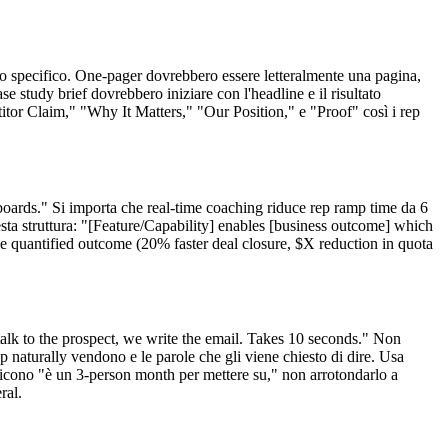
o specifico. One-pager dovrebbero essere letteralmente una pagina,
e study brief dovrebbero iniziare con l'headline e il risultato
titor Claim," "Why It Matters," "Our Position," e "Proof" così i rep
oards." Si importa che real-time coaching riduce rep ramp time da 6
sta struttura: "[Feature/Capability] enables [business outcome] which
de quantified outcome (20% faster deal closure, $X reduction in quota
alk to the prospect, we write the email. Takes 10 seconds." Non
ep naturally vendono e le parole che gli viene chiesto di dire. Usa
 dicono "è un 3-person month per mettere su," non arrotondarlo a
ral.