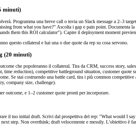
5 minuti)
l risolverà. Programma una breve call o invia un Slack message a 2–3 ta
issing from what you have?" Ascolta i gap e pain point. Documenta la spe
 hands them this ROI calculator"). Capire il deployment moment previene
ranno questo collateral e hai una o due quote da rep su cosa servono.
g (20 minuti)
outcome che popoleranno il collateral. Tira da CRM, success story, sale
, time reduction), competitive battleground situation, customer quote su
. Se stai costruendo una battle card, tira i più common competitive at
stry, company size, challenge).
mer outcome, e 1–2 customer quote pronti per incorporare.
rare il tuo initial draft. Scrivi dal prospettiva del rep: "What would I s
 next step. Non overthink; draft velocemente e messily. L'obiettivo è far 