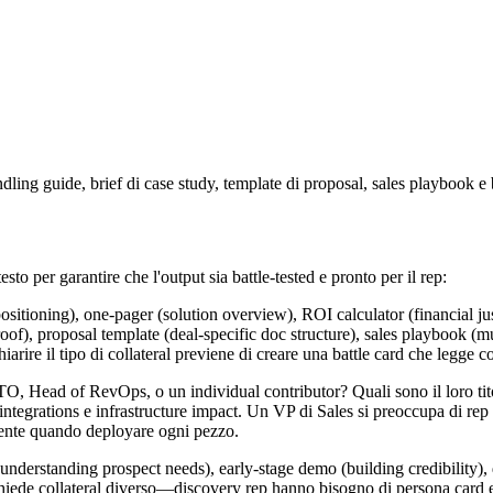
dling guide, brief di case study, template di proposal, sales playbook e
esto per garantire che l'output sia battle-tested e pronto per il rep:
ositioning), one-pager (solution overview), ROI calculator (financial jus
proof), proposal template (deal-specific doc structure), sales playbook (
hiarire il tipo di collateral previene di creare una battle card che legg
, Head of RevOps, o un individual contributor? Quali sono il loro ti
ntegrations e infrastructure impact. Un VP di Sales si preoccupa di r
mente quando deployare ogni pezzo.
nderstanding prospect needs), early-stage demo (building credibility), 
richiede collateral diverso—discovery rep hanno bisogno di persona card