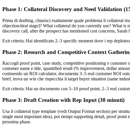
Phase 1: Collateral Discovery and Need Validation (1
Prima di drafting, chiarisci esattamente quale problema il collatera
objection/deal stage]? What collateral do you currently use? What is m
discovery call, after the prospect has mentioned cost concerns, Sarah
Exit criteria: Hai identificato 2–3 specific moment dove i rep deploie
Phase 2: Research and Competitive Context Gatherin
Raccogli proof point, case study, competitive positioning e customer 
customer name e title, quantified result (% improvement, dollar amount
costruendo un ROI calculator, documenta 3–5 real customer ROI outcome
brief, trova un win che rispecchia il target buyer situation (same indu
Exit criteria: Hai un documento con 5–10 proof point, 2–3 real custo
Phase 3: Draft Creation with Rep Input (30 minuti)
Usa il collateral type template (vedi Output Format section) per struttu
single most important idea), poi riempi supporting detail, proof point e
prossima phase.