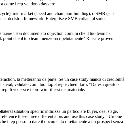
e a come i rep vendono davvero.
s cycle), mid-market (speed and champion-building), o SMB (self-
quick decision framework. Enterprise e SMB collateral sono
enziare? Hai documentato objection comuni che il tuo team ha
ck point che il tuo team menziona ripetutamente? Riusare proven
eraction, la metteranno da parte. Se un case study manca di credibilità
eral, validalo con i tuoi top 3 rep e chiedi loro: "Daresti questo a
ep di vedersi e i loro win riflessi nel materiale.
ateral situation-specific indirizza un particolare buyer, deal stage,
ference these three differentiators and use this case study." Un one-
he i rep possono dare il documento direttamente a un prospect senza