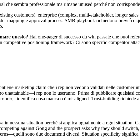
teral che sembra professionale ma rimane unused perché non corrispond
isting customers), enterprise (complex, multi-stakeholder, longer sale
holder mapping e approval process. SMB playbook richiedono brevità e 
o.
ormare questo?
Hai one-pager di successo da win passate che puoi refer
n competitive positioning framework? Ci sono specific competitor atta
contiene marketing claim che i rep non vedono validati nelle customer int
unattainable—i rep non lo useranno. Prima di pubblicare qualsiasi collat
oprio," identifica cosa manca o è misaligned. Trust-building richiede ai r
 in nessuna situation perché si applica ugualmente a ogni situation. Coll
competing against Gong and the prospect asks why they should switch, re
s—quelli sono due documenti diversi. Situation specificity significa c