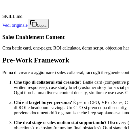
SKILL.md
Vedi originale
Copia
Sales Enablement Content
Crea battle card, one-pager, ROI calculator, demo script, objection han
Pre-Work Framework
Prima di creare o aggiornare i sales collateral, raccogli il seguente cont
Che tipo di collateral stai creando?
Battle card (competitive p
written responses), case study brief (customer story for social 
Ogni tipo ha una diversa content density, struttura e use case. C
Chi è il target buyer persona?
È per un CFO, VP di Sales, CTO
di ROI e headcount savings. Un CTO si preoccupa di security, i
previene document drift e garantisce che i rep sappiano esatta
Che deal stage o sales motion stai supportando?
Discovery (u
objections), o closing (removing final obstacles). Ogni stage 