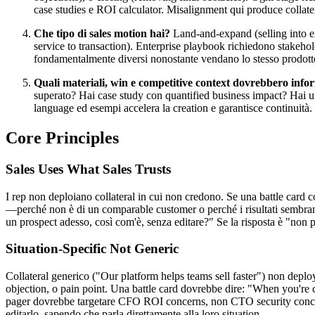
case studies e ROI calculator. Misalignment qui produce colla
Che tipo di sales motion hai?
Land-and-expand (selling into ex
service to transaction). Enterprise playbook richiedono stake
fondamentalmente diversi nonostante vendano lo stesso prodott
Quali materiali, win e competitive context dovrebbero inf
superato? Hai case study con quantified business impact? Hai u
language ed esempi accelera la creation e garantisce continuità.
Core Principles
Sales Uses What Sales Trusts
I rep non deploiano collateral in cui non credono. Se una battle card 
—perché non è di un comparable customer o perché i risultati sembrano 
un prospect adesso, così com'è, senza editare?" Se la risposta è "non pr
Situation-Specific Not Generic
Collateral generico ("Our platform helps teams sell faster") non deploya
objection, o pain point. Una battle card dovrebbe dire: "When you're 
pager dovrebbe targetare CFO ROI concerns, non CTO security concern
editarlo, sapendo che parla direttamente alla loro situation.