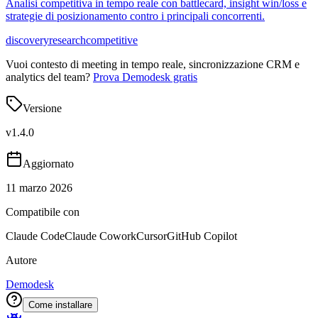
Analisi competitiva in tempo reale con battlecard, insight win/loss e
strategie di posizionamento contro i principali concorrenti.
discovery
research
competitive
Vuoi contesto di meeting in tempo reale, sincronizzazione CRM e
analytics del team?
Prova Demodesk gratis
Versione
v
1.4.0
Aggiornato
11 marzo 2026
Compatibile con
Claude Code
Claude Cowork
Cursor
GitHub Copilot
Autore
Demodesk
Come installare