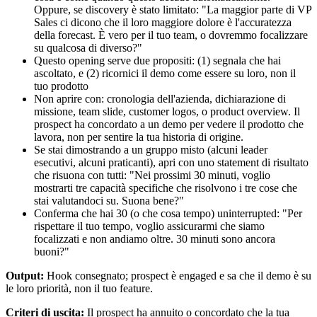
Oppure, se discovery è stato limitato: "La maggior parte di VP
Sales ci dicono che il loro maggiore dolore è l'accuratezza
della forecast. È vero per il tuo team, o dovremmo focalizzare
su qualcosa di diverso?"
Questo opening serve due propositi: (1) segnala che hai
ascoltato, e (2) ricornici il demo come essere su loro, non il
tuo prodotto
Non aprire con: cronologia dell'azienda, dichiarazione di
missione, team slide, customer logos, o product overview. Il
prospect ha concordato a un demo per vedere il prodotto che
lavora, non per sentire la tua historia di origine.
Se stai dimostrando a un gruppo misto (alcuni leader
esecutivi, alcuni praticanti), apri con uno statement di risultato
che risuona con tutti: "Nei prossimi 30 minuti, voglio
mostrarti tre capacità specifiche che risolvono i tre cose che
stai valutandoci su. Suona bene?"
Conferma che hai 30 (o che cosa tempo) uninterrupted: "Per
rispettare il tuo tempo, voglio assicurarmi che siamo
focalizzati e non andiamo oltre. 30 minuti sono ancora
buoni?"
Output:
Hook consegnato; prospect è engaged e sa che il demo è su
le loro priorità, non il tuo feature.
Criteri di uscita:
Il prospect ha annuito o concordato che la tua