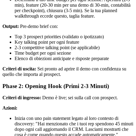
min), feature (20-30 min per una demo di 30-min, contabilità
per checkpoint), chiusura (3-5 min). Se la tua planned
walkthrough eccede questo, taglia feature.
Output:
Pre-demo brief con:
Top 3 prospect priorities (validato o ipotizzato)
Key talking point per ogni feature
2-3 competitive talking point (se applicabile)
Time budget per ogni sezione
Elenco di obiezioni anticipate e risposte preparate
Criteri di uscita:
Sei pronto ad aprire il demo con confidenza su
quello che importa al prospect.
Phase 2: Opening Hook (Primi 2-3 Minuti)
Criteri di ingresso:
Demo è live; sei sulla call con prospect.
Azioni:
Inizia con uno pain statement legato al loro contesto di
discovery: "Hai menzionato che i tuoi rep spendono 45 minuti
dopo ogni call aggiornando il CRM. Lasciami mostrarti che
cosa è come quando questo accade automaticamente."