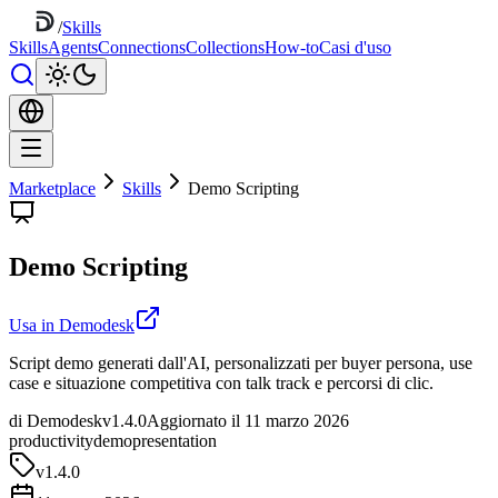
/
Skills
Skills
Agents
Connections
Collections
How-to
Casi d'uso
Marketplace
Skills
Demo Scripting
Demo Scripting
Usa in Demodesk
Script demo generati dall'AI, personalizzati per buyer persona, use
case e situazione competitiva con talk track e percorsi di clic.
di Demodesk
v1.4.0
Aggiornato il 11 marzo 2026
productivity
demo
presentation
v
1.4.0