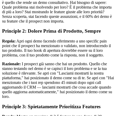
è quello che rende un demo consultativo. Hai bisogno di sapere:
Quale problema stai risolvendo per loro? È il problema che importa
di più a loro? Stai mostrando le feature giuste alle loro priorità?
Senza scoperta, stai facendo queste assunzioni, e il 60% dei demo è
su feature che il prospect non importa.
Principle 2: Dolore Prima di Prodotto, Sempre
Regola:
Apri ogni demo facendo riferimento a uno specific pain
point che il prospect ha menzionato o validato, non introducendo il
tuo prodotto. Il tuo hook di apertura dovrebbe essere su il loro
problema, con il tuo prodotto come la risposta, non il soggetto.
Razionale:
I prospect già sanno che hai un prodotto. Quello che
stanno testando nel demo è se capisci il loro problema e se la tua
soluzione è rilevante. Se apri con "Lasciami mostrarti la nostra
piattaforma," hai posizionato il demo come su di te. Se apri con "Hai
menzionato che i tuoi rep spendono 45 minuti dopo ogni call
aggiornando il CRM — lasciami mostrarti che cosa accade quando
quello aggiorna automaticamente," hai posizionato il demo come su
loro.
Principle 3: Spietatamente Prioritizza Features