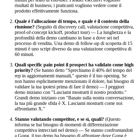
risultati di business; i praticanti vogliono vedere come il
prodotto effettivamente funziona.
Quale è l'allocazione di tempo, e quale è il contesto della
riunione?
(Seguito di discovery call, valutazione competitiva,
proof-of-concept kickoff, product tour) — La lunghezza e la
profondità della demo cambiano in base a dove sei nel
processo di vendita. Una demo di follow-up di scoperta di 15
minuti è uno script diverso da una valutazione competitiva di
60 minuti.
Quali specific pain point il prospect ha validato come high
priority?
(Se hanno detto "Sprechiamo il 40% del tempo del
rep in aggiornamenti manuali," questo è il tuo opening. Se
non hanno esplicitamente menzionato il dolore, hai bisogno di
validare la tua ipotesi prima di fare il demo) — I peggiori
demo iniziano con "Lasciami mostrarti il nostro prodotto."
Grandi demo iniziano con "Basato sulla nostra conversazione,
la tua più grande sfida è X. Lasciami mostrarti come noi
affrontiamo X."
Stanno valutando competitor, e se sì, quali?
(Questo
informa se hai bisogno di momenti di differenziazione
competitiva intrecciati nel demo) — Se stanno confrontandoti
a Gong, il tuo demo ha bisogno di affrontare dove Gong è