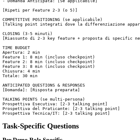
- Domanda Anticipata: [Se applicabile]

[Ripeti per Feature 2-3 (o 5)]

COMPETITIVE POSITIONING (se applicabile)

[Talking point integrati dove la differenziazione appar
CLOSING (3-5 minuti)

[Riassunto di 2-3 key feature + proposta di specific ne
TIME BUDGET

Apertura: 2 min

Feature 1: 8 min (incluso checkpoint)

Feature 2: 8 min (incluso checkpoint)

Feature 3: 8 min (incluso checkpoint)

Chiusura: 4 min

Totale: 30 min

ANTICIPATED QUESTIONS & RESPONSES

[Domanda]: [Risposta preparata]

TALKING POINTS (se multi-persona)

Prospettiva Esecutiva: [2-3 talking point]

Prospettiva del Praticante: [2-3 talking point]

Task-Specific Questions
Per Demo Role-Specific