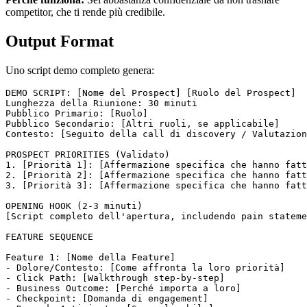
competitor, che ti rende più credibile.
Output Format
Uno script demo completo genera:
DEMO SCRIPT: [Nome del Prospect] [Ruolo del Prospect]

Lunghezza della Riunione: 30 minuti

Pubblico Primario: [Ruolo]

Pubblico Secondario: [Altri ruoli, se applicabile]

Contesto: [Seguito della call di discovery / Valutazion
PROSPECT PRIORITIES (Validato)

1. [Priorità 1]: [Affermazione specifica che hanno fatt
2. [Priorità 2]: [Affermazione specifica che hanno fatt
3. [Priorità 3]: [Affermazione specifica che hanno fatt
OPENING HOOK (2-3 minuti)

[Script completo dell'apertura, includendo pain stateme
FEATURE SEQUENCE

Feature 1: [Nome della Feature]

- Dolore/Contesto: [Come affronta la loro priorità]

- Click Path: [Walkthrough step-by-step]

- Business Outcome: [Perché importa a loro]

- Checkpoint: [Domanda di engagement]
