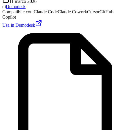
11 marzo 2026
di
Demodesk
Compatibile con
:
Claude Code
Claude Cowork
Cursor
GitHub
Copilot
Usa in Demodesk