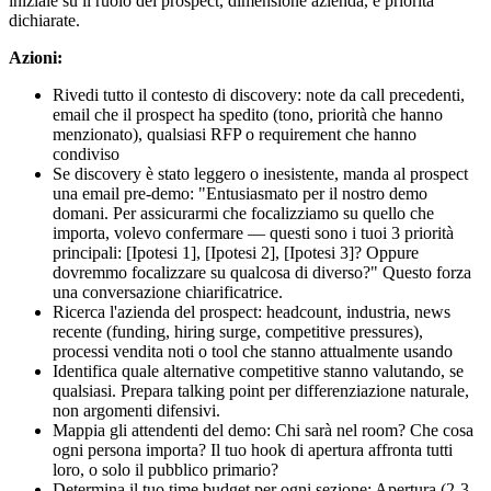
iniziale su il ruolo del prospect, dimensione azienda, e priorità
dichiarate.
Azioni:
Rivedi tutto il contesto di discovery: note da call precedenti,
email che il prospect ha spedito (tono, priorità che hanno
menzionato), qualsiasi RFP o requirement che hanno
condiviso
Se discovery è stato leggero o inesistente, manda al prospect
una email pre-demo: "Entusiasmato per il nostro demo
domani. Per assicurarmi che focalizziamo su quello che
importa, volevo confermare — questi sono i tuoi 3 priorità
principali: [Ipotesi 1], [Ipotesi 2], [Ipotesi 3]? Oppure
dovremmo focalizzare su qualcosa di diverso?" Questo forza
una conversazione chiarificatrice.
Ricerca l'azienda del prospect: headcount, industria, news
recente (funding, hiring surge, competitive pressures),
processi vendita noti o tool che stanno attualmente usando
Identifica quale alternative competitive stanno valutando, se
qualsiasi. Prepara talking point per differenziazione naturale,
non argomenti difensivi.
Mappia gli attendenti del demo: Chi sarà nel room? Che cosa
ogni persona importa? Il tuo hook di apertura affronta tutti
loro, o solo il pubblico primario?
Determina il tuo time budget per ogni sezione: Apertura (2-3