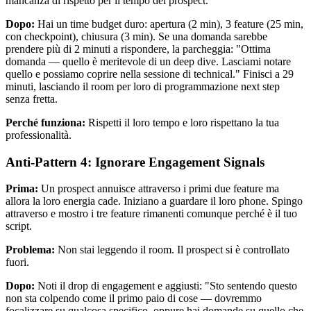
mancanza di rispetto per il tempo del prospect.
Dopo:
Hai un time budget duro: apertura (2 min), 3 feature (25 min,
con checkpoint), chiusura (3 min). Se una domanda sarebbe
prendere più di 2 minuti a rispondere, la parcheggia: "Ottima
domanda — quello è meritevole di un deep dive. Lasciami notare
quello e possiamo coprire nella sessione di technical." Finisci a 29
minuti, lasciando il room per loro di programmazione next step
senza fretta.
Perché funziona:
Rispetti il loro tempo e loro rispettano la tua
professionalità.
Anti-Pattern 4: Ignorare Engagement Signals
Prima:
Un prospect annuisce attraverso i primi due feature ma
allora la loro energia cade. Iniziano a guardare il loro phone. Spingo
attraverso e mostro i tre feature rimanenti comunque perché è il tuo
script.
Problema:
Non stai leggendo il room. Il prospect si è controllato
fuori.
Dopo:
Noti il drop di engagement e aggiusti: "Sto sentendo questo
non sta colpendo come il primo paio di cose — dovremmo
focalizzare su qualcosa specifico, oppure hai domande su quello che