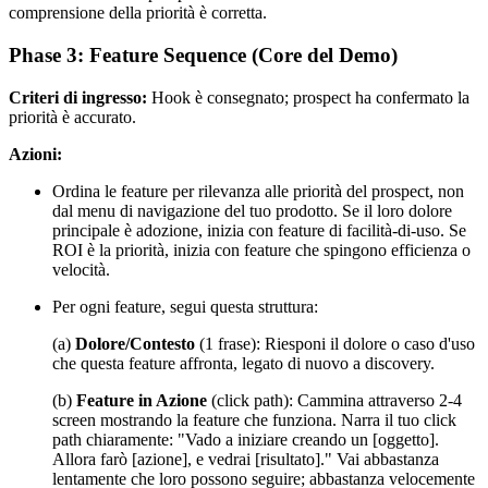
comprensione della priorità è corretta.
Phase 3: Feature Sequence (Core del Demo)
Criteri di ingresso:
Hook è consegnato; prospect ha confermato la
priorità è accurato.
Azioni:
Ordina le feature per rilevanza alle priorità del prospect, non
dal menu di navigazione del tuo prodotto. Se il loro dolore
principale è adozione, inizia con feature di facilità-di-uso. Se
ROI è la priorità, inizia con feature che spingono efficienza o
velocità.
Per ogni feature, segui questa struttura:
(a)
Dolore/Contesto
(1 frase): Riesponi il dolore o caso d'uso
che questa feature affronta, legato di nuovo a discovery.
(b)
Feature in Azione
(click path): Cammina attraverso 2-4
screen mostrando la feature che funziona. Narra il tuo click
path chiaramente: "Vado a iniziare creando un [oggetto].
Allora farò [azione], e vedrai [risultato]." Vai abbastanza
lentamente che loro possono seguire; abbastanza velocemente