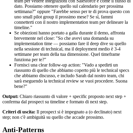
team per vedere integrazioni con Salesforce e come il flusso di
dato. Possiamo ottenere quello sul calendario per prossima
settimana?" oppure "Farebbe senso per te di prova questo con
uno small pilot group il prossimo mese? Se sì, fammi
connetterti con il nostro implementation team per delineare la
timeline."
Se obiezioni hanno portato a galla durante il demo, affronta
brevemente nel close: "So che avevi una domanda su
implementation time — possiamo fare il deep dive su quello
nella sessione di technical, ma il deployment medio è 3-4
settimane per team della tua dimensione. Quel timeframe
funziona per te?"
Fornisci una clear follow-up action: "Vado a spedirti un
riassunto di quello che abbiamo coperto più le technical specs
che abbiamo discusso, e includo Sarah dal nostro team, chi
sarà eseguendo la technical review se vuoi procedere. Suona
bene?"
Output:
Chiaro riassunto di valore + specific proposto next step +
conferma dal prospect su timeline e formato di next step.
Criteri di uscita:
Il prospect si è impegnato a (o declinato) next
step; non c'è ambiguità su quello che accade prossimo.
Anti-Patterns