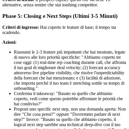
alternative, senza sentire che stai trashing competitor.
Phase 5: Closing e Next Steps (Ultimi 3-5 Minuti)
Criteri di ingresso:
Hai coperto le feature di base; il tempo sta
scadendo.
Azioni:
Riassumi le 2-3 feature più impattanti che hai mostrato, legate
di nuovo alle loro priorità specifiche: "Abbiamo coperto tre
cose oggi: (1) real-time rep coaching durante call, che affronta
il tuo goal di migliorare deal velocity; (2) forecast accuracy
attraverso live pipeline visibility, che risolve l'unpredictability
della forecast che hai menzionato; e (3) facilità di adozione,
che importa perché il tuo team è stretching sottile su tempo di
onboarding."
Conferma il takeaway: "Basato su quello che abbiamo
coperto, vedi come questo potrebbe affrontare le priorità che
hai condiviso?"
Proponi uno specific next step, non una domanda aperta: Non
dire "Che cosa pensi?" oppure "Dovremmo parlare di next
step?" Invece: "Basato su quello che abbiamo coperto, il
logical next step sarebbe una technical deep-dive con il tuo