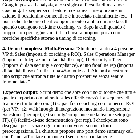
Gong in post-call analysis, allora si gira al filosofia di real-time
coaching. La sequenza di feature mostra real-time guidance in
azione. Il positioning competitivo è intrecciato naturalmente (es., "I
nostri clienti dicono che il comportamento cambia durante la call
quando ottengono real-time coaching, vs. dopo la call quando è
troppo tardi per aggiustare"). La chiusura propone prova con
metriche specifiche attorno a timing di coaching.
4. Demo Complesso Multi-Persona
"Sto dimostrando a 4 persone:
VP di Sales (importa di coaching e ROI), Sales Operations Manager
(importa di integrazioni e facilità di setup), IT Security officer
(importa di data security e compliance), e uno frontline rep (importa
di facilità di uso). Tutti su una 45-minute call. Aiutami a costruire
uno script che affronta tutte le quattro prospettive senza sentire
frammentato."
Expected output:
Script demo che apre con uno outcome che tutti e
quattro importano (migliorato sales effectiveness). La sequenza di
feature è strutturato con: (1) capacità di coaching con numeri di ROI
(per VP), (2) walkthrough di integrazione mostrando integrazione
Salesforce (per ops), (3) security/compliance nella feature setup (per
IT), (4) facilità-di-uso demonstration (per rep). I checkpoint sono
disegnati per lasciare ogni ruolo coinvolgersi con la loro
preoccupazione. La chiusura propone uno post-demo summary call
con IT per affrontare domande di security separatamente.