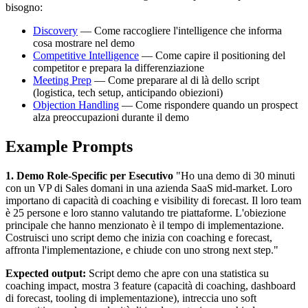
bisogno:
Discovery
— Come raccogliere l'intelligence che informa
cosa mostrare nel demo
Competitive Intelligence
— Come capire il positioning del
competitor e prepara la differenziazione
Meeting Prep
— Come preparare al di là dello script
(logistica, tech setup, anticipando obiezioni)
Objection Handling
— Come rispondere quando un prospect
alza preoccupazioni durante il demo
Example Prompts
1. Demo Role-Specific per Esecutivo
"Ho una demo di 30 minuti
con un VP di Sales domani in una azienda SaaS mid-market. Loro
importano di capacità di coaching e visibility di forecast. Il loro team
è 25 persone e loro stanno valutando tre piattaforme. L'obiezione
principale che hanno menzionato è il tempo di implementazione.
Costruisci uno script demo che inizia con coaching e forecast,
affronta l'implementazione, e chiude con uno strong next step."
Expected output:
Script demo che apre con una statistica su
coaching impact, mostra 3 feature (capacità di coaching, dashboard
di forecast, tooling di implementazione), intreccia uno soft