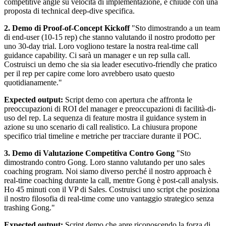
competitive angle su velocità di implementazione, e chiude con una
proposta di technical deep-dive specifica.
2. Demo di Proof-of-Concept Kickoff
"Sto dimostrando a un team
di end-user (10-15 rep) che stanno valutando il nostro prodotto per
uno 30-day trial. Loro vogliono testare la nostra real-time call
guidance capability. Ci sarà un manager e un rep sulla call.
Costruisci un demo che sia sia leader esecutivo-friendly che pratico
per il rep per capire come loro avrebbero usato questo
quotidianamente."
Expected output:
Script demo con apertura che affronta le
preoccupazioni di ROI del manager e preoccupazioni di facilità-di-
uso del rep. La sequenza di feature mostra il guidance system in
azione su uno scenario di call realistico. La chiusura propone
specifico trial timeline e metriche per tracciare durante il POC.
3. Demo di Valutazione Competitiva Contro Gong
"Sto
dimostrando contro Gong. Loro stanno valutando per uno sales
coaching program. Noi siamo diverso perché il nostro approach è
real-time coaching durante la call, mentre Gong è post-call analysis.
Ho 45 minuti con il VP di Sales. Costruisci uno script che posiziona
il nostro filosofia di real-time come uno vantaggio strategico senza
trashing Gong."
Expected output:
Script demo che apre riconoscendo la forza di