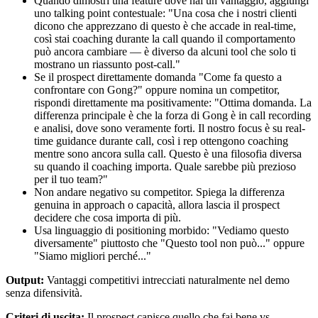
Quando dimostri una feature dove hai un vantaggio, aggiungi
uno talking point contestuale: "Una cosa che i nostri clienti
dicono che apprezzano di questo è che accade in real-time,
così stai coaching durante la call quando il comportamento
può ancora cambiare — è diverso da alcuni tool che solo ti
mostrano un riassunto post-call."
Se il prospect direttamente domanda "Come fa questo a
confrontare con Gong?" oppure nomina un competitor,
rispondi direttamente ma positivamente: "Ottima domanda. La
differenza principale è che la forza di Gong è in call recording
e analisi, dove sono veramente forti. Il nostro focus è su real-
time guidance durante call, così i rep ottengono coaching
mentre sono ancora sulla call. Questo è una filosofia diversa
su quando il coaching importa. Quale sarebbe più prezioso
per il tuo team?"
Non andare negativo su competitor. Spiega la differenza
genuina in approach o capacità, allora lascia il prospect
decidere che cosa importa di più.
Usa linguaggio di positioning morbido: "Vediamo questo
diversamente" piuttosto che "Questo tool non può..." oppure
"Siamo migliori perché..."
Output:
Vantaggi competitivi intrecciati naturalmente nel demo
senza difensività.
Criteri di uscita:
Il prospect capisce quello che fai bene vs.