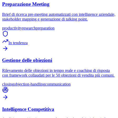
Preparazione Meeting
Brief di ricerca pre-meeting automatizzati con intelligence aziendale,
stakeholder mapping e generazione di talking point.
productivity
research
preparation
In tendenza
Gestione delle obiezioni
Rilevamento delle obiezioni in tempo reale e coaching di risposta
con framework collaudati per le 50 obiezioni di vendita più comuni.
closing
objection-handling
communication
Intelligence Competitiva