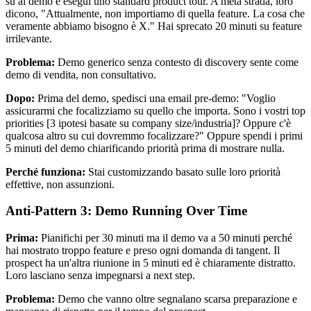
su al demo e esegui uno standard product tour. A metà strada, loro
dicono, "Attualmente, non importiamo di quella feature. La cosa che
veramente abbiamo bisogno è X." Hai sprecato 20 minuti su feature
irrilevante.
Problema:
Demo generico senza contesto di discovery sente come
demo di vendita, non consultativo.
Dopo:
Prima del demo, spedisci una email pre-demo: "Voglio
assicurarmi che focalizziamo su quello che importa. Sono i vostri top
priorities [3 ipotesi basate su company size/industria]? Oppure c'è
qualcosa altro su cui dovremmo focalizzare?" Oppure spendi i primi
5 minuti del demo chiarificando priorità prima di mostrare nulla.
Perché funziona:
Stai customizzando basato sulle loro priorità
effettive, non assunzioni.
Anti-Pattern 3: Demo Running Over Time
Prima:
Pianifichi per 30 minuti ma il demo va a 50 minuti perché
hai mostrato troppo feature e preso ogni domanda di tangent. Il
prospect ha un'altra riunione in 5 minuti ed è chiaramente distratto.
Loro lasciano senza impegnarsi a next step.
Problema:
Demo che vanno oltre segnalano scarsa preparazione e