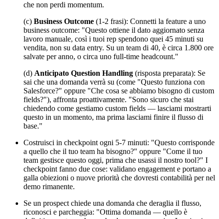
che non perdi momentum.
(c)
Business Outcome
(1-2 frasi): Connetti la feature a uno
business outcome: "Questo ottiene il dato aggiornato senza
lavoro manuale, così i tuoi rep spendono quei 45 minuti su
vendita, non su data entry. Su un team di 40, è circa 1.800 ore
salvate per anno, o circa uno full-time headcount."
(d)
Anticipato Question Handling
(risposta preparata): Se
sai che una domanda verrà su (come "Questo funziona con
Salesforce?" oppure "Che cosa se abbiamo bisogno di custom
fields?"), affronta proattivamente. "Sono sicuro che stai
chiedendo come gestiamo custom fields — lasciami mostrarti
questo in un momento, ma prima lasciami finire il flusso di
base."
Costruisci in checkpoint ogni 5-7 minuti: "Questo corrisponde
a quello che il tuo team ha bisogno?" oppure "Come il tuo
team gestisce questo oggi, prima che usassi il nostro tool?" I
checkpoint fanno due cose: validano engagement e portano a
galla obiezioni o nuove priorità che dovresti contabilità per nel
demo rimanente.
Se un prospect chiede una domanda che deraglia il flusso,
riconosci e parcheggia: "Ottima domanda — quello è