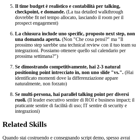
Il time budget è realistico e contabilità per talking,
checkpoint, e domande.
(La tua detailed walkthrough
dovrebbe fit nel tempo allocato, lasciando il room per il
prospect engagement)
La chiusura include uno specific, proposto next step, non
una domanda aperta.
(Non "Che cosa pensi?" ma "Il
prossimo step sarebbe una technical review con il tuo team su
integrazioni. Possiamo ottenere quello sul calendario per
prossima settimana?")
Se dimostrando competitivamente, hai 2-3 natural
positioning point intrecciato in, non uno slide "vs.".
(Hai
identificato momenti dove la differenziazione appare
naturalmente, non forzato)
Se multi-persona, hai parallel talking point per diversi
ruoli.
(Il leader esecutivo sentire di ROI e business impact; il
praticante sentire di facilità di uso; IT sentire di security e
integrazioni)
Related Skills
Quando stai costruendo e consegnando script demo, spesso avrai