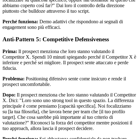
abbiamo coperto così far?" Dai loro il controllo della direzione
piuttosto che bulldoze attraverso il tuo script.
Perché funziona:
Demo adattivi che rispondono ai segnali di
engagement sono più efficaci.
Anti-Pattern 5: Competitive Defensiveness
Prima:
Il prospect menziona che loro stanno valutando il
Competitor X. Spendi 10 minuti spiegando perché il Competitor X è
inferiore e perché sei migliore. Il prospect sente attaccato e perde
fiducia.
Problema:
Positioning difensivo sente come insicuro e rende il
prospect uncomfortabile.
Dopo:
Il prospect menziona che loro stanno valutando il Competitor
X. Dici: "Loro sono uno strong tool in questo spazio. La differenza
principale è come pensiamo [capacità specifica]. Noi focalizziamo
su [la tua filosofia], che lavora bene per team che [il tuo profilo
target]. Che cosa sarebbe più importante al tuo criterio di
valutazione?" Riconosci la forza del competitor mentre posizioni il
tuo approach, allora lascia il prospect decidere.
Perché funziona:
Sei abbastanza confidenziale da non trashare