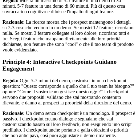
Regola:
Mostra un massimo di 3-5 feature in una demo di 30
minuti, 5-7 feature in una demo di 60 minuti. Più di questo crea
sovraccarico cognitivo e diluisce l'impatto di ogni feature.
Razionale:
La ricerca mostra che i prospect mantengono i dettagli
su 2-3 cose che vedono in un demo. Se mostri 12 feature, ricordano
nulla. Se mostri 3 feature collegate al loro dolore, ricordano tutti e
tre. Scegli feature che mappano direttamente alle loro priorità
dichiarate, non feature che sono "cool" o che il tuo team di prodotto
vuole evidenziato.
Principle 4: Interactive Checkpoints Guidano
Engagement
Regola:
Ogni 5-7 minuti del demo, costruisci in una checkpoint
question: "Questo corrisponde a quello che il tuo team ha bisogno?"
oppure "Come il vostro team gestisce questo oggi?" I checkpoint
servono due propositi: validano che stai mostrando contenuto
rilevante, e danno al prospect la proprietà della direzione del demo.
Razionale:
Un demo senza checkpoint è un monologo. Il prospect è
passivo. I checkpoint creano dialogo e segnalano che stai
customizzando basato sul loro feedback, non eseguendo uno script
prediluito. I checkpoint anche portano a galla obiezioni o priorità
che non anticipavi, così puoi aggiustare il demo rimanente.