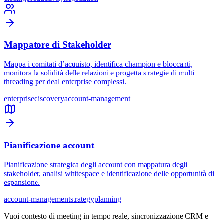
Mappatore di Stakeholder
Mappa i comitati d’acquisto, identifica champion e bloccanti,
monitora la solidità delle relazioni e progetta strategie di multi-
threading per deal enterprise complessi.
enterprise
discovery
account-management
Pianificazione account
Pianificazione strategica degli account con mappatura degli
stakeholder, analisi whitespace e identificazione delle opportunità di
espansione.
account-management
strategy
planning
Vuoi contesto di meeting in tempo reale, sincronizzazione CRM e