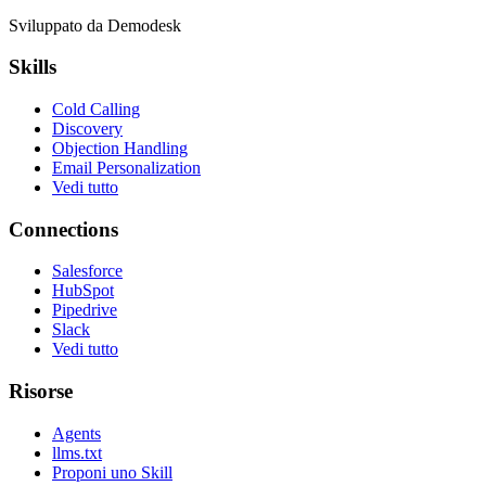
Sviluppato da Demodesk
Skills
Cold Calling
Discovery
Objection Handling
Email Personalization
Vedi tutto
Connections
Salesforce
HubSpot
Pipedrive
Slack
Vedi tutto
Risorse
Agents
llms.txt
Proponi uno Skill