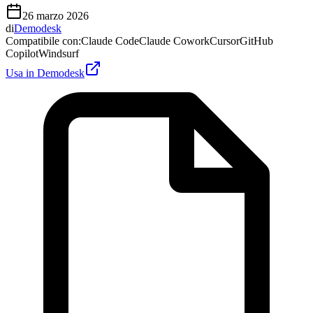
26 marzo 2026
di
Demodesk
Compatibile con
:
Claude Code
Claude Cowork
Cursor
GitHub
Copilot
Windsurf
Usa in Demodesk