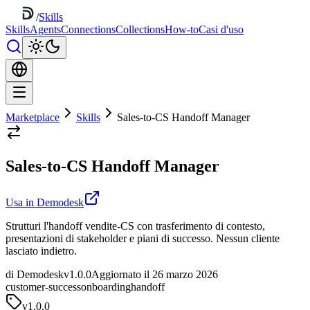
/
Skills
Skills
Agents
Connections
Collections
How-to
Casi d'uso
Marketplace
Skills
Sales-to-CS Handoff Manager
Sales-to-CS Handoff Manager
Usa in Demodesk
Strutturi l'handoff vendite-CS con trasferimento di contesto,
presentazioni di stakeholder e piani di successo. Nessun cliente
lasciato indietro.
di Demodesk
v1.0.0
Aggiornato il 26 marzo 2026
customer-success
onboarding
handoff
v
1.0.0