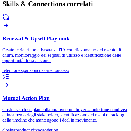
Skills & Connections correlati
Renewal & Upsell Playbook
Gestione dei rinnovi basata sull'IA con rilevamento del rischio di
churn, monitoraggio dei segnali di utilizzo e identificazione delle
opportunità di espansione.
retention
expansion
customer-success
Mutual Action Plan
Costruisci close plan collaborativi con i buyer -- milestone condivisi,
allineamento degli stakeholder, identificazione dei rischi e tracking
della timeline che mantengono i deal in movimento.
closing
productivity
negotiation