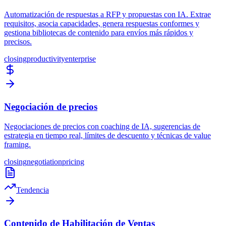
Automatización de respuestas a RFP y propuestas con IA. Extrae
requisitos, asocia capacidades, genera respuestas conformes y
gestiona bibliotecas de contenido para envíos más rápidos y
precisos.
closing
productivity
enterprise
Negociación de precios
Negociaciones de precios con coaching de IA, sugerencias de
estrategia en tiempo real, límites de descuento y técnicas de value
framing.
closing
negotiation
pricing
Tendencia
Contenido de Habilitación de Ventas