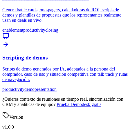
Genera battle cards, one-pagers, calculadoras de ROI, scripts de
demos y plantillas de propuestas que los representantes realmente
usan en deals en vivo.
enablement
productivity
closing
Scripting de demos
Scripts de demo generados por IA, adaptados a la persona del
comprador, caso de uso y situación competitiva con talk track y rutas
de navegación.
productivity
demo
presentation
¿Quieres contexto de reuniones en tiempo real, sincronización con
CRM y analíticas de equipo?
Prueba Demodesk gratis
Versión
v
1.0.0