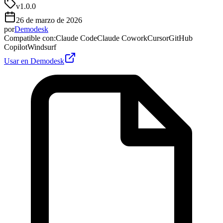
v
1.0.0
26 de marzo de 2026
por
Demodesk
Compatible con
:
Claude Code
Claude Cowork
Cursor
GitHub
Copilot
Windsurf
Usar en Demodesk