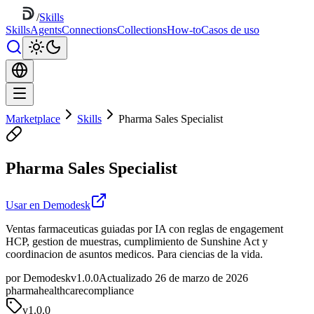
/
Skills
Skills
Agents
Connections
Collections
How-to
Casos de uso
Marketplace
Skills
Pharma Sales Specialist
Pharma Sales Specialist
Usar en Demodesk
Ventas farmaceuticas guiadas por IA con reglas de engagement
HCP, gestion de muestras, cumplimiento de Sunshine Act y
coordinacion de asuntos medicos. Para ciencias de la vida.
por Demodesk
v1.0.0
Actualizado 26 de marzo de 2026
pharma
healthcare
compliance
v
1.0.0