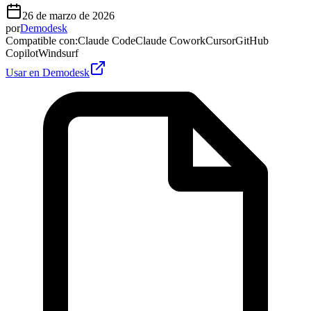
26 de marzo de 2026
por
Demodesk
Compatible con
:
Claude Code
Claude Cowork
Cursor
GitHub
Copilot
Windsurf
Usar en Demodesk