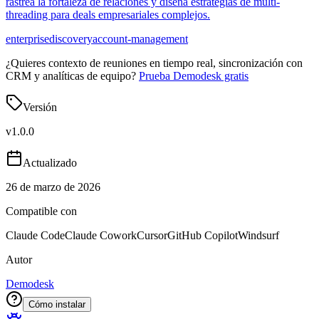
rastrea la fortaleza de relaciones y diseña estrategias de multi-
threading para deals empresariales complejos.
enterprise
discovery
account-management
¿Quieres contexto de reuniones en tiempo real, sincronización con
CRM y analíticas de equipo?
Prueba Demodesk gratis
Versión
v
1.0.0
Actualizado
26 de marzo de 2026
Compatible con
Claude Code
Claude Cowork
Cursor
GitHub Copilot
Windsurf
Autor
Demodesk
Cómo instalar