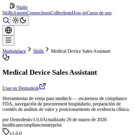
/
Skills
Skills
Agents
Connections
Collections
How-to
Casos de uso
Marketplace
Skills
Medical Device Sales Assistant
Medical Device Sales Assistant
Usar en Demodesk
Herramientas de venta para medtech — awareness de compliance
FDA, navegación de procurement hospitalario, preparación de
comités de análisis de valor y posicionamiento de evidencia clínica.
por Demodesk
v1.0.0
Actualizado 26 de marzo de 2026
healthcare
compliance
enterprise
v
1.0.0