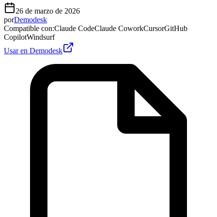
26 de marzo de 2026
por
Demodesk
Compatible con
:
Claude Code
Claude Cowork
Cursor
GitHub
Copilot
Windsurf
Usar en Demodesk