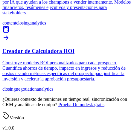
por IA que ayudan a los champions a vender internamente. Modelos
financieros, resúmenes ejecutivos y presentaciones para
stakeholders.
content
closing
analytics
Creador de Calculadora ROI
Construye modelos ROI personalizados para cada prospecto.
Cuantifica ahorros de tiempo, impacto en ingresos y reducción de
costos usando métricas específicas del prospecto para justificar la
inversión y acelerar la aprobación presupuestaria.
closing
negotiation
analytics
¿Quieres contexto de reuniones en tiempo real, sincronización con
CRM y analíticas de equipo?
Prueba Demodesk gratis
Versión
v
1.0.0