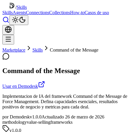
/
Skills
Skills
Agents
Connections
Collections
How-to
Casos de uso
Marketplace
Skills
Command of the Message
Command of the Message
Usar en Demodesk
Implementacion de IA del framework Command of the Message de
Force Management. Defina capacidades esenciales, resultados
positivos de negocio y metricas para cada deal.
por Demodesk
v1.0.0
Actualizado 26 de marzo de 2026
methodology
value-selling
frameworks
v
1.0.0