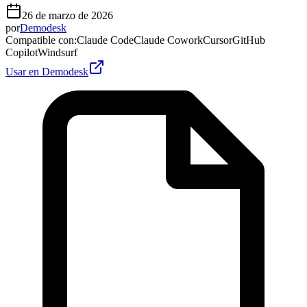
26 de marzo de 2026
por
Demodesk
Compatible con
:
Claude Code
Claude Cowork
Cursor
GitHub
Copilot
Windsurf
Usar en Demodesk